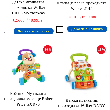
Детска музикална
Детска дървена проходилка
проходилка Walker
Walker 2145
DREAMS тюркоаз
€46.01
89.99лв.
€25.05
48.99лв.
-10%
-18%
Бебешка Музикална
проходилка кученце Fisher
Детска музикална
Price GXR70
проходилка Walker BABY