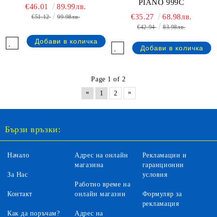
PIANO 999С
€46.01
89.99лв.
€35.27
68.98лв.
€51.12
99.98лв.
€42.94
83.98лв.
Page 1 of 2
«
»
1
2
Бързи връзки:
Начало
Адрес на онлайн
Рекламации и
магазина
гаранционни
За Нас
условия
Работно време на
Контакт
онлайн магазин
Формуляр за
рекламация
Как да поръчам?
Адрес на