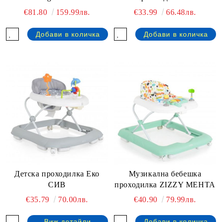
€81.80
159.99лв.
€33.99
66.48лв.
Детска проходилка Еко
Музикална бебешка
СИВ
проходилка ZIZZY МЕНТА
€35.79
70.00лв.
€40.90
79.99лв.
Виж детайли