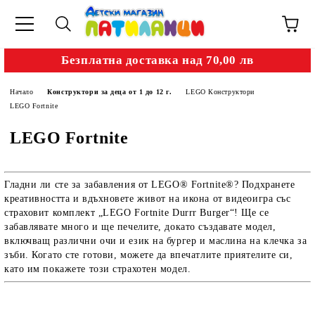
Безплатна доставка над 70,00 лв
Начало
Конструктори за деца от 1 до 12 г.
LEGO Конструктори
LEGO Fortnite
LEGO Fortnite
Гладни ли сте за забавления от LEGO® Fortnite®? Подхранете
креативността и вдъхновете живот на икона от видеоигра със
страховит комплект „LEGO Fortnite Durrr Burger“! Ще се
забавлявате много и ще печелите, докато създавате модел,
включващ различни очи и език на бургер и маслина на клечка за
зъби. Когато сте готови, можете да впечатлите приятелите си,
като им покажете този страхотен модел.