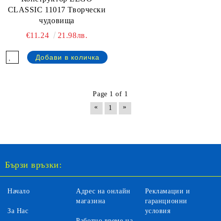
CLASSIC 11017 Творчески
чудовища
€11.24
21.98лв.
Page 1 of 1
«
»
1
Бързи връзки:
Начало
Адрес на онлайн
Рекламации и
магазина
гаранционни
За Нас
условия
Работно време на