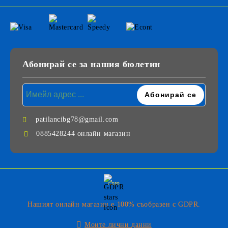
Абонирай се за нашия бюлетин
patilancibg78@gmail.com
0885428244 онлайн магазин
GDPR
Нашият онлайн магазин е 100% съобразен с GDPR.
Моите лични данни