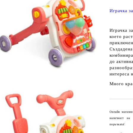
Играчка з
Играчка з
което раст
приключен
Създадена
комбинира
до активн
разнообра
интереса н
Много кра
Онлайн магазин
наличност на
поръчката!