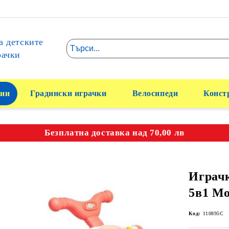
а детските
рачки
ии
Градински играчки
Велосипеди
Конст
Безплатна доставка над 70,00 лв
Играчк
5в1 Mo
Код:
110895C