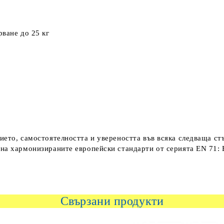
рване до 25 кг
ието, самостоятелността и увереността във всяка следваща ст
на хармонизираните европейски стандарти от серията ЕN 71: 
Свързани продукти