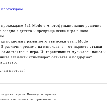
а прохождане
а прохождане 5в1 Modo е многофункционално решение,
е заедно с детето и превръща всяка игра в ново
ие.
 да подпомага развитието във всеки етап, Modo
 5 различни режима на използване – от първите стъпки
а самостоятелна игра. Интерактивният музикален панел и
зните елементи стимулират сетивата и поддържат
а детето.
сиви цветове!
 за детски играчки Патиланци не гарантира
 стоката към момента на приключване на
Добави в желани