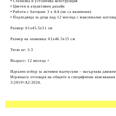
• Стабилна и устойчива конструкция
• Цветен и атрактивен дизайн
• Работи с батерии: 3 x AA (не са включени)
• Подходяща за деца над 12 месеца с максимално натова
Размер: 61x45.5x51 см
Размер на опаковка: 61x46.5x15 см
Тегло кг: 3.3
Възраст: 12 месеца +
Идеален избор за активни малчугани – насърчава движен
Играчката отговаря на общите и специфични изисквания 
3:2019+A2:2024.