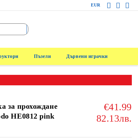
EUR
руктори
Пъзели
Дървени играчки
€41.99
а за прохождане
do HE0812 pink
82.13лв.