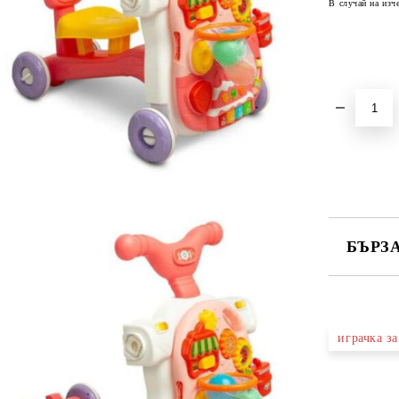
В случай на изч
БЪРЗ
САМО ПО
играчка з
Ние ще се