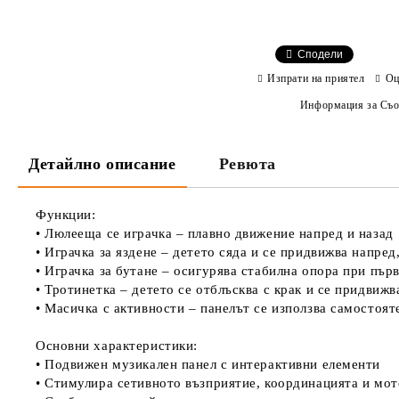
Сподели
Изпрати на приятел
Оц
Информация за Съо
Детайлно описание
Ревюта
Функции:
• Люлееща се играчка – плавно движение напред и назад
• Играчка за яздене – детето сяда и се придвижва напред,
• Играчка за бутане – осигурява стабилна опора при пър
• Тротинетка – детето се отблъсква с крак и се придвижв
• Масичка с активности – панелът се използва самостоят
Основни характеристики:
• Подвижен музикален панел с интерактивни елементи
• Стимулира сетивното възприятие, координацията и мо