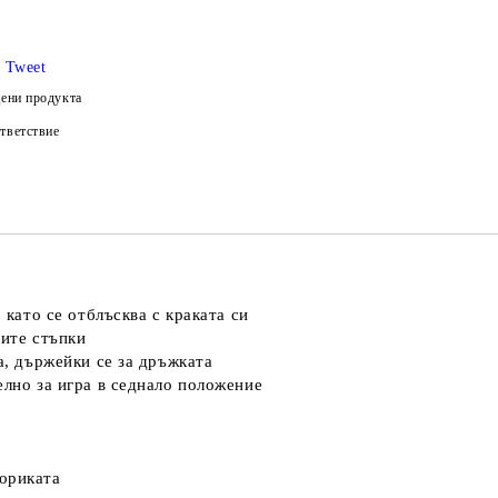
Tweet
ени продукта
тветствие
 като се отблъсква с краката си
вите стъпки
а, държейки се за дръжката
елно за игра в седнало положение
ториката