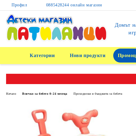
Профил
0885428244 онлайн магазин
Домът н
иг
Категории
Нови продукти
Промоц
Начало
Всичко за бебето 0–24 месеца
Проходилки и бънджита за бебета