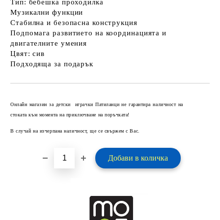
Тип: бебешка проходилка
Музикални функции
Стабилна и безопасна конструкция
Подпомага развитието на координацията и
двигателните умения
Цвят: сив
Подходяща за подарък
Добави в желани
Онлайн магазин за детски играчки Патиланци не гарантира наличност на
стоката към момента на приключване на поръчката!
В случай на изчерпана наличност, ще се свържем с Вас.