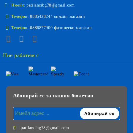
Имейл:
patilancibg78@gmail.com
Телефон:
0885428244 онлайн магазин
Телефон:
0886877900 физически магазин
Ние работим с
Абонирай се за нашия бюлетин
patilancibg78@gmail.com