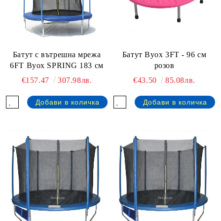
Батут с вътрешна мрежа
Батут Byox 3FT - 96 см
6FT Byox SPRING 183 см
розов
€157.47
307.98лв.
€43.50
85.08лв.