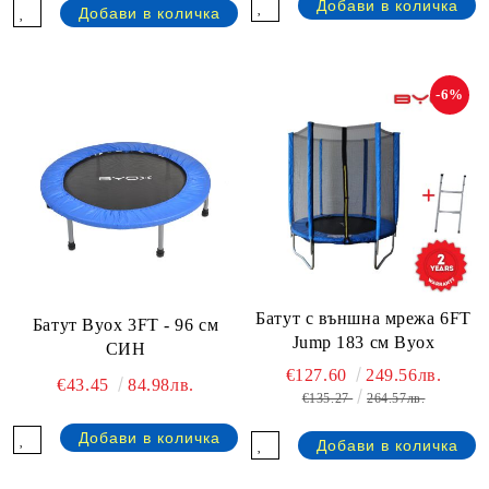
-6%
Батут с външна мрежа 6FT
Батут Byox 3FT - 96 см
Jump 183 см Byox
СИН
€127.60
249.56лв.
€43.45
84.98лв.
€135.27
264.57лв.