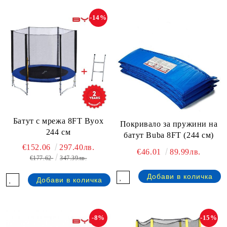
-14%
Батут с мрежа 8FT Byox
Покривало за пружини на
244 см
батут Buba 8FT (244 см)
€152.06
297.40лв.
€46.01
89.99лв.
€177.62
347.39лв.
-8%
-15%