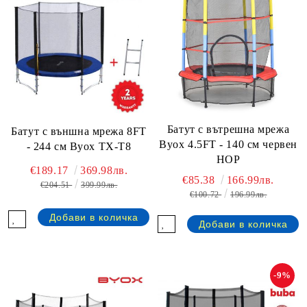
Батут с вътрешна мрежа
Батут с външна мрежа 8FT
Byox 4.5FT - 140 см червен
- 244 см Byox TX-T8
HOP
€189.17
369.98лв.
€85.38
166.99лв.
€204.51
399.99лв.
€100.72
196.99лв.
-9%