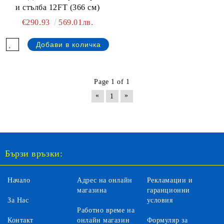
и стълба 12FT (366 см)
€290.93
569.01лв.
Page 1 of 1
«
»
1
Бързи връзки:
Начало
Адрес на онлайн
Рекламации и
магазина
гаранционни
За Нас
условия
Работно време на
Контакт
онлайн магазин
Формуляр за