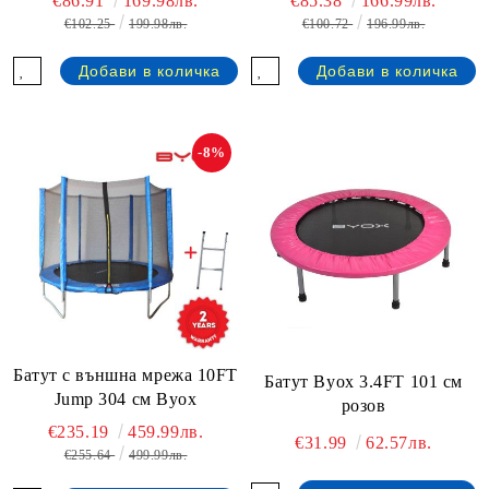
€86.91
169.98лв.
€85.38
166.99лв.
€102.25
199.98лв.
€100.72
196.99лв.
-8%
Батут с външна мрежа 10FT
Батут Byox 3.4FT 101 см
Jump 304 см Byox
розов
€235.19
459.99лв.
€31.99
62.57лв.
€255.64
499.99лв.