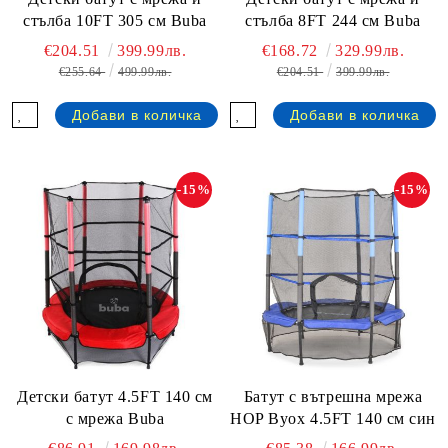
стълба 10FT 305 см Buba
стълба 8FT 244 см Buba
€204.51
399.99лв.
€168.72
329.99лв.
€255.64
499.99лв.
€204.51
399.99лв.
-15%
-15%
Детски батут 4.5FT 140 см
Батут с вътрешна мрежа
с мрежа Buba
HOP Byox 4.5FT 140 см син