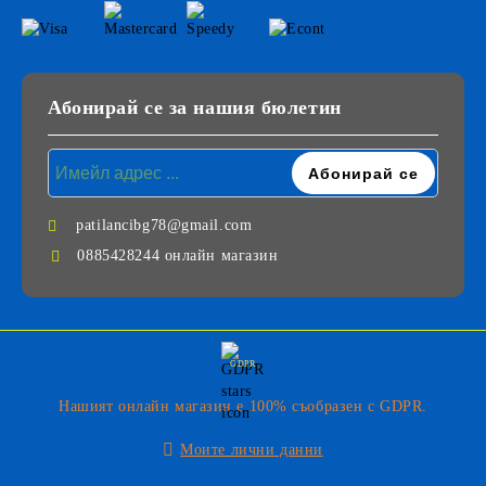
Абонирай се за нашия бюлетин
patilancibg78@gmail.com
0885428244 онлайн магазин
GDPR
Нашият онлайн магазин е 100% съобразен с GDPR.
Моите лични данни