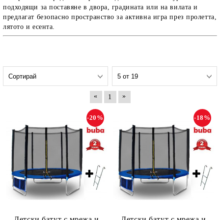
подходящи за поставяне в двора, градината или на вилата и
предлагат безопасно пространство за активна игра през пролетта,
лятото и есента.
«
»
1
-20%
-18%
Детски батут с мрежа и
Детски батут с мрежа и