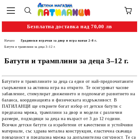
Безплатна доставка над 70,00 лв
Начало
Градински играчки за двор и игра навън 2–8 г.
Батути и трамплини за деца 3–12 г.
Батути и трамплини за деца 3–12 г.
Батутите и трамплините за деца
са едни от най-предпочитаните
съоръжения за активна игра на открито. Те осигуряват часове
забавление, стимулират движението и подпомагат развитието на
баланса, координацията и физическата издръжливост. В
ПАТИЛАНЦИ
ще откриете богат избор от
детски батути с
предпазна мрежа, трамплини за двор и модели с различни
размери
, подходящи за деца на възраст от
3 до 12 години
.
Всички
детски батути
са изработени от качествени и устойчиви
материали, със здрава метална конструкция, еластична скачаща
повърхност и предпазна мрежа за допълнителна сигурност. Те са