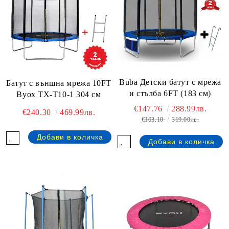
Buba Детски батут с мрежа
Батут с външна мрежа 10FT
и стълба 6FT (183 см)
Byox TX-T10-1 304 см
€147.76
288.99лв.
€240.30
469.99лв.
€163.10
319.00лв.