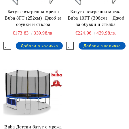
Батут с вътрешна мрежа
Батут с вътрешна мрежа
Buba 8FT (252см)+Джоб за
Buba 10FT (306см) + Джоб
обувки и стълба
за обувки и стълба
€173.83
339.98лв.
€224.96
439.98лв.
Buba Детски батут с мрежа