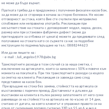
не може да бъде върнат.
Пратката трябва да е придружена с получения фискален касов бон,
за да може да се сторнира в кочана за сторно бележки. Не носим
отговорност за стока, която Вие сте счупили при неправилно
сглобяване или неправилна употреба. Рекламации при
несъответствие на стоката с договореният модел, марка, десен,
размер или при установен фабричен дефект (може да
претендирате за отбивка от цената) можете да предявявате след
получаване на стоката като се сържете са нас за подробни
инструкции по подмяна/връщане на тел.: 0888244623
Или да ни пишете на :
- e-mail :
J
uli_angelov1978@abv.bg
Транспортните разходи в този случай са за наша сметка, с
изключение на артикулите, които са намалени с 50% и повече към
момента на покупката. При тях транспортните разходи са изцяло
за сметка на клиента. Рекламация се завежда само след
представяне на касов бон.
При връщане на стока без замяна, стойността на артикула се
възстановява с паричен превод. Доставчикът е длъжен да
възстанови на клиента в пълен размер заплатените от него суми
равняващи се на стойността на артикула не по-късно от 14 дни,
считано от датата, на която клиентът е упражнил правото си на
отказ от сключения договор съгласно ЗЗП чл.55 ал.6 и ако е