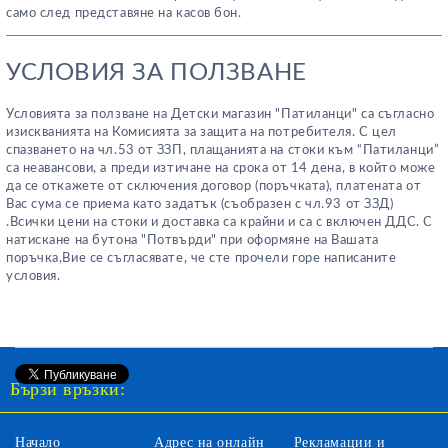
само след представяне на касов бон.
УСЛОВИЯ ЗА ПОЛЗВАНЕ
Условията за ползване на Детски магазин "Патиланци" са съгласно
изискванията на Комисията за защита на потребителя. С цел
спазването на чл.53 от ЗЗП, плащанията на стоки към “Патиланци”
са неавансови, а преди изтичане на срока от 14 дена, в който може
да се откажете от сключения договор (поръчката), платената от
Вас сума се приема като задатък (съобразен с чл.93 от ЗЗД)
.Всички цени на стоки и доставка са крайни и са с включен ДДС. С
натискане на бутона "Потвърди" при оформяне на Вашата
поръчка,Вие се съгласявате, че сте прочели горе написаните
условия.
Бързи връзки:
Начало
Адрес на онлайн
Рекламации и