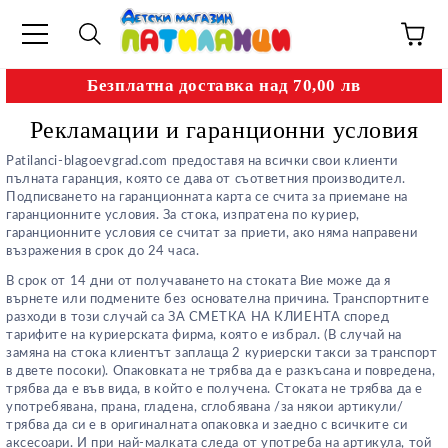
Безплатна доставка над 70,00 лв
Рекламации и гаранционни условия
Patilanci-blagoevgrad.com предоставя на всички свои клиенти
пълната гаранция, която се дава от съответния производител.
Подписването на гаранционната карта се счита за приемане на
гаранционните условия. За стока, изпратена по куриер,
гаранционните условия се считат за приети, ако няма направени
възражения в срок до 24 часа.
В срок от 14 дни от получаването на стоката Вие може да я
върнете или подмените без основателна причина. Транспортните
разходи в този случай са
ЗА СМЕТКА НА КЛИЕНТА
според
тарифите на куриерската фирма, която е избрал. (В случай на
замяна на стока клиентът заплаща 2 куриерски такси за транспорт
в двете посоки). Опаковката не трябва да е разкъсана и повредена,
трябва да е във вида, в който е получена. Стоката не трябва да е
употребявана, прана, гладена, сглобявана /за някои артикули/
трябва да си е в оригиналната опаковка и заедно с всичките си
аксесоари. И при най-малката следа от употреба на артикула, той