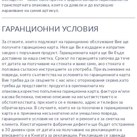
транспортната опаковка, които са довели и до вътрешно
нараняване на самия артикул.
ГАРАНЦИОННИ УСЛОВИЯ
За стоките, които подлежат на гаранционно обслужване Вие ще
получите гаранционна карта. Нея ще Ви я издадем и изпратим
заедно с поръчания продукт. Гаранционната карта ще Ви бъде
доставена за наша сметка. Срокът по гаранцията започва да тече
от датата на получаване на стоката и важи само, ако стоката е
ползвана съгласно инструкциите за употреба. При възникване на
повреда, която съответства на условията по гаранционната карта
Вие трябва да се свържете с нас или с оторизирания сервиз,като
трябва да представите: продукта в оригиналната му
опаковка,коректно попълнена гаранционна карта, фактура и/или
касова бележка, писмено описание на несъответствието и
обстоятелствата, при които се е появило, адрес и телефон за
обратна връзка. В случаите, които не са посочени в гаранционната
карта и е причинена несъзнателно или умишлено повреда,
гаранционните условия не се зачитат и ремонта е за сметка на
клиента. Констатираните фабрични дефекти ще бъдат отстранени
в 30 дневен срок от датата на получаване на рекламацията и
вписването и в Книгата за рекламации. Рекламация се завежда