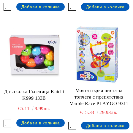
Моята първа писта за
Дрънкалка Гъсеница Kaichi
топчета с препятствия
K999 133B
Marble Race PLAYGO 9311
€5.11
9.99лв.
€15.33
29.98лв.