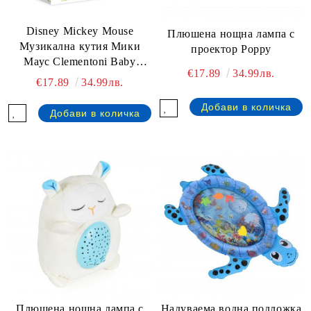
Disney Mickey Mouse
Плюшена нощна лампа с
Музикална кутия Мики
проектор Poppy
Маус Clementoni Baby
€17.89
34.99лв.
17211
€17.89
34.99лв.
Плюшена нощна лампа с
Надуваема водна подложка