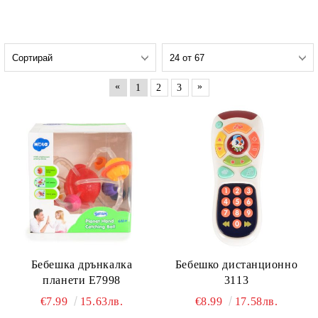
«
»
1
2
3
Бебешка дрънкалка
Бебешко дистанционно
планети E7998
3113
€7.99
15.63лв.
€8.99
17.58лв.