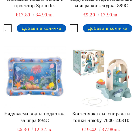
проектор Sprinkles
за игра костенурка 889C
€17.89
34.99лв.
€9.20
17.99лв.
Надуваема водна подложка
Костенурка със спирала и
за игра 894C
топки Smoby 7600140310
€6.30
12.32лв.
€19.42
37.98лв.