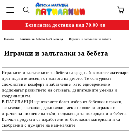
Безплатна доставка над 70,00 лв
Начало
Всичко за бебето 0–24 месеца
Играчки и залъгалки за бебета
Играчки и залъгалки за бебета
Играчките и залъгалките за бебета
са сред най-важните аксесоари
през първите месеци от живота на детето. Те осигуряват
спокойствие, комфорт и забавление, като едновременно
подпомагат развитието на сетивата, двигателните умения и
координацията.
В
ПАТИЛАНЦИ
ще откриете богат избор от
бебешки играчки,
залъгалки, гризалки, дрънкалки, меки плюшени играчки и
играчки за никнене на зъби
, подходящи за новородени и бебета.
Всички продукти са изработени от безопасни материали и са
съобразени с нуждите на най-малките.