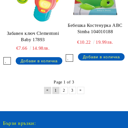
Бебешка Костенурка ABC
Simba 104010188
Забавен ключ Clementoni
Baby 17893
€10.22
19.99лв.
€7.66
14.98лв.
Page 1 of 3
«
»
1
2
3
Бързи връзки: