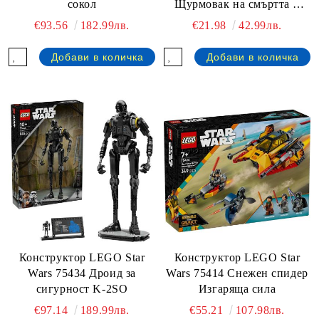
сокол
Щурмовак на смъртта и
Нощен щурмовак
€93.56
182.99лв.
€21.98
42.99лв.
Конструктор LEGO Star
Конструктор LEGO Star
Wars 75434 Дроид за
Wars 75414 Снежен спидер
сигурност K-2SO
Изгаряща сила
€97.14
189.99лв.
€55.21
107.98лв.