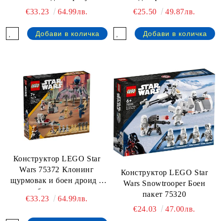
€33.23
64.99лв.
€25.50
49.87лв.
Конструктор LEGO Star
Wars 75372 Клонинг
Конструктор LEGO Star
щурмовак и боен дроид –
Wars Snowtrooper Боен
боен пакет
пакет 75320
€33.23
64.99лв.
€24.03
47.00лв.