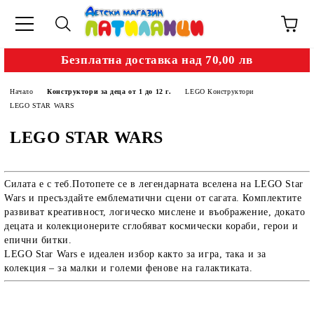
Безплатна доставка над 70,00 лв
Начало
Конструктори за деца от 1 до 12 г.
LEGO Конструктори
LEGO STAR WARS
LEGO STAR WARS
Силата е с теб.Потопете се в легендарната вселена на LEGO Star
Wars и пресъздайте емблематични сцени от сагата. Комплектите
развиват креативност, логическо мислене и въображение, докато
децата и колекционерите сглобяват космически кораби, герои и
епични битки.
LEGO Star Wars е идеален избор както за игра, така и за
колекция – за малки и големи фенове на галактиката.