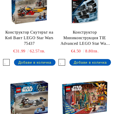
Конструктор Скутерът на
Конструктор
Коб Вант LEGO Star Wars
Миниконструкция TIE
75437
Advanced LEGO Star Wars
30727
€31.99
62.57лв.
€4.50
8.80лв.