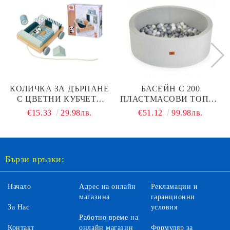
КОЛИЧКА ЗА ДЪРПАНЕ
БАСЕЙН С 200
С ЦВЕТНИ КУБЧЕТА
ПЛАСТМАСОВИ ТОПКИ
BLOCKWAGON
BP02-5 СИВ
€15.33
29.98лв.
€51.12
99.98лв.
EICHHORN 100003800
Бързи връзки:
Начало
Адрес на онлайн
Рекламации и
магазина
гаранционни
За Нас
условия
Работно време на
Контакт
онлайн магазин
Формуляр за