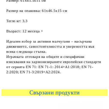
Размер: 61x45.5x51 см
Размер на опаковка: 61x46.5x15 см
Тегло кг: 3.3
Възраст: 12 месеца +
Идеален избор за активни малчугани – насърчава
движението, самостоятелността и увереността във
всяка следваща стъпка.
Играчката отговаря на общите и специфични
изисквания на хармонизираните европейски стандарти
от серията ЕN 71: EN 71-1: 2014+A1:2018; EN 71-
2:2020; ЕN 71-3:2019+A2:2024.
Свързани продукти