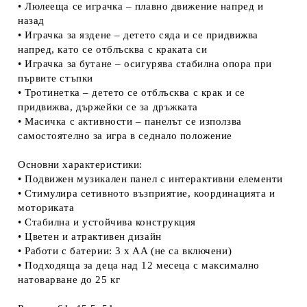
• Люлееща се играчка – плавно движение напред и
назад
• Играчка за яздене – детето сяда и се придвижва
напред, като се отблъсква с краката си
• Играчка за бутане – осигурява стабилна опора при
първите стъпки
• Тротинетка – детето се отблъсква с крак и се
придвижва, държейки се за дръжката
• Масичка с активности – панелът се използва
самостоятелно за игра в седнало положение
Основни характеристики:
• Подвижен музикален панел с интерактивни елементи
• Стимулира сетивното възприятие, координацията и
моториката
• Стабилна и устойчива конструкция
• Цветен и атрактивен дизайн
• Работи с батерии: 3 x AA (не са включени)
• Подходяща за деца над 12 месеца с максимално
натоварване до 25 кг