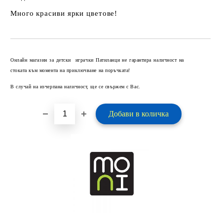
Много красиви ярки цветове!
Добави в желани
Онлайн магазин за детски играчки Патиланци не гарантира наличност на
стоката към момента на приключване на поръчката!
В случай на изчерпана наличност, ще се свържем с Вас.