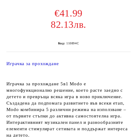
€41.99
82.13лв.
Код:
110894C
Играчка за прохождане
Играчка за прохождане 5в1 Modo е
многофункционално решение, което расте заедно с
детето и превръща всяка игра в ново приключение.
Създадена да подпомага развитието във всеки етап,
Modo комбинира 5 различни режима на използване –
от първите стъпки до активна самостоятелна игра.
Интерактивният музикален панел и разнообразните
елементи стимулират сетивата и поддържат интереса
на детето.