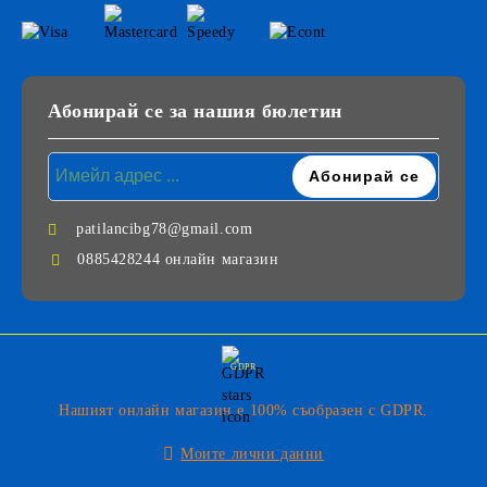
Абонирай се за нашия бюлетин
patilancibg78@gmail.com
0885428244 онлайн магазин
GDPR
Нашият онлайн магазин е 100% съобразен с GDPR.
Моите лични данни