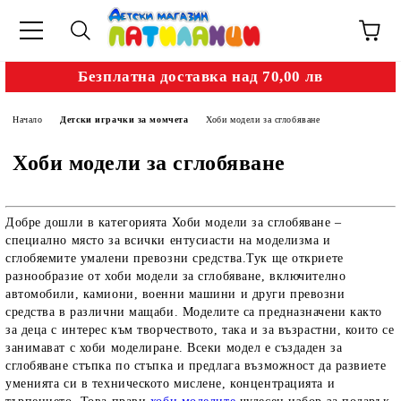
Безплатна доставка над 70,00 лв
Начало
Детски играчки за момчета
Хоби модели за сглобяване
Хоби модели за сглобяване
Добре дошли в категорията Хоби модели за сглобяване –
специално място за всички ентусиасти на моделизма и
сглобяемите умалени превозни средства.Тук ще откриете
разнообразие от
хоби модели за сглобяване
, включително
автомобили, камиони, военни машини и други превозни
средства в различни мащаби. Моделите са предназначени както
за деца с интерес към творчеството, така и за възрастни, които се
занимават с хоби моделиране. Всеки модел е създаден за
сглобяване стъпка по стъпка и предлага възможност да развиете
уменията си в техническото мислене, концентрацията и