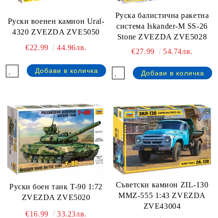
Руска балистична ракетна
Руски военен камион Ural-
система Iskander-M SS-26
4320 ZVEZDA ZVE5050
Stone ZVEZDA ZVE5028
€22.99
44.96лв.
€27.99
54.74лв.
Съветски камион ZIL-130
Руски боен танк T-90 1:72
MMZ-555 1:43 ZVEZDA
ZVEZDA ZVE5020
ZVE43004
€16.99
33.23лв.