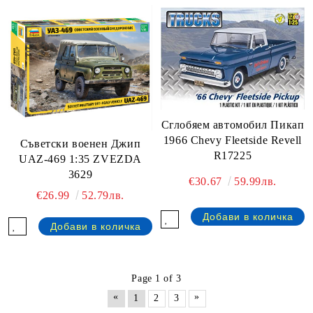
Сглобяем автомобил Пикап
1966 Chevy Fleetside Revell
Съветски военен Джип
R17225
UAZ-469 1:35 ZVEZDA
3629
€30.67
59.99лв.
€26.99
52.79лв.
Page 1 of 3
«
»
1
2
3