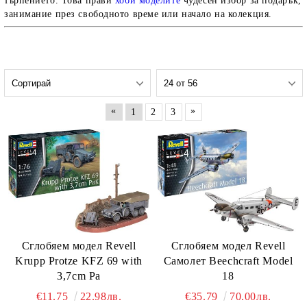
търпението. Това прави
хоби моделите
чудесен избор за подарък,
занимание през свободното време или начало на колекция.
«
»
1
2
3
Сглобяем модел Revell
Сглобяем модел Revell
Самолет Beechcraft Model
Krupp Protze KFZ 69 with
18
3,7cm Pa
€35.79
70.00лв.
€11.75
22.98лв.