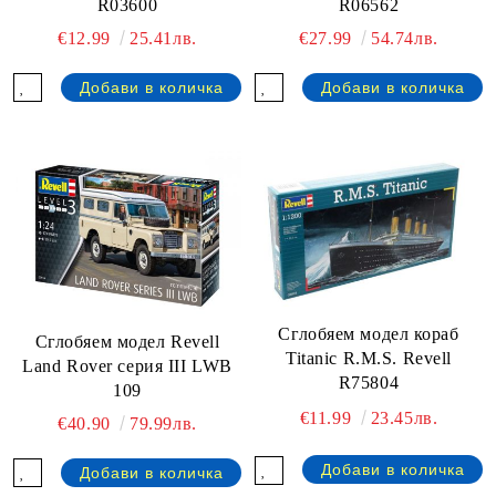
R03600
R06562
€12.99
25.41лв.
€27.99
54.74лв.
Сглобяем модел кораб
Сглобяем модел Revell
Titanic R.M.S. Revell
Land Rover серия III LWB
R75804
109
€11.99
23.45лв.
€40.90
79.99лв.