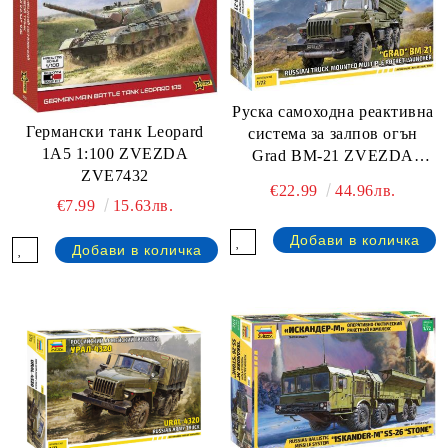
Руска самоходна реактивна
Германски танк Leopard
система за залпов огън
1A5 1:100 ZVEZDA
Grad BM-21 ZVEZDA
ZVE7432
ZVE5051
€22.99
44.96лв.
€7.99
15.63лв.