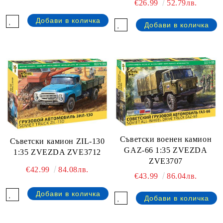
€26.99
52.79лв.
Съветски военен камион
Съветски камион ZIL-130
GAZ-66 1:35 ZVEZDA
1:35 ZVEZDA ZVE3712
ZVE3707
€42.99
84.08лв.
€43.99
86.04лв.