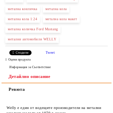
Ние ще се свържем с вас в рамките на работния ден.
метална коиличка
метална кола
метална кола 1:24
метална кола макет
метална количка Ford Mustang
метални автомобили WELLY
Tweet
Сподели
Оцени продукта
Информация за Съответствие
Детайлно описание
Ревюта
Welly е един от водещите производители на метални
умалени модели от 1979 г. насам.