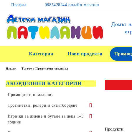
Профил
0885428244 онлайн магазин
Домът н
иг
Категории
Нови продукти
Промоц
Начало
Тагове в Продуктова страница
АКОРДЕОННИ КАТЕГОРИИ
Промоции и намаления
Тротинетки, ролери и скейтбордове
Тротинетки за трикове и скачане
Играчки за яздене и бутане за деца 1–5
години
Детски тротинетки
Продукти