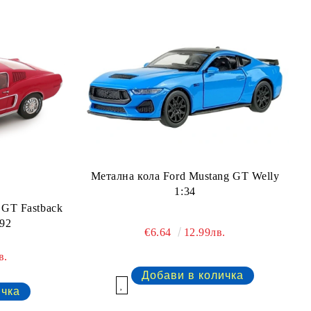
Метална кола Ford Mustang GT Welly
1:34
 GT Fastback
392
€6.64
12.99лв.
в.
Добави в желани