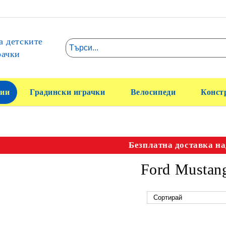
а детските
рачки
ии
Градински играчки
Велосипеди
Конст
Безплатна доставка на
Ford Mustan