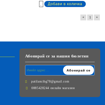
Добави в желани
«
»
1
Абонирай се за нашия бюлетин
patilancibg78@gmail.com
0885428244 онлайн магазин