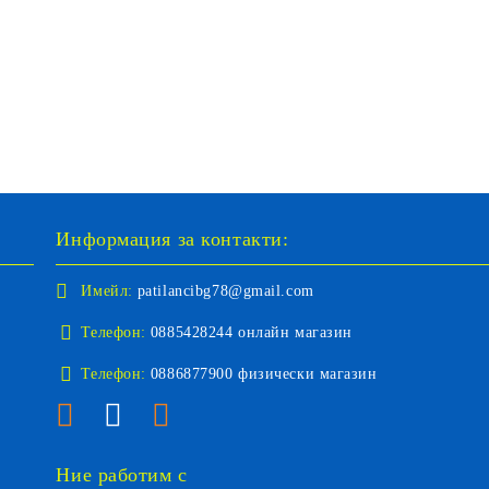
Информация за контакти:
Имейл:
patilancibg78@gmail.com
Телефон:
0885428244 онлайн магазин
Телефон:
0886877900 физически магазин
Ние работим с