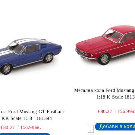
Метална кола Ford Mustang
1:18 K Scale 181
€80.27
156.99л
ола Ford Mustang GT Fastback
 KK Scale 1:18 - 181394
€80.27
156.99лв.
Добави в желани