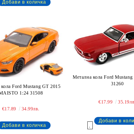
Метална кола Ford Mustan
31260
 кола Ford Mustang GT 2015
MAISTO 1:24 31508
€17.99
35.19лв
€17.89
34.99лв.
Добави в желани