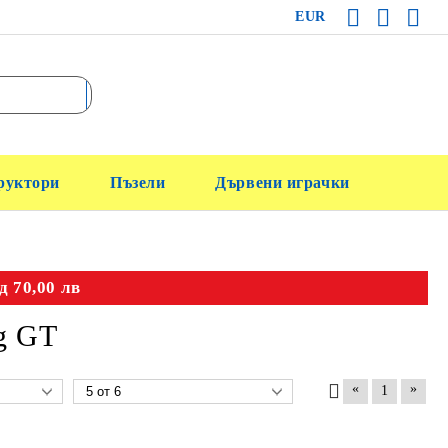
EUR
руктори
Пъзели
Дървени играчки
д 70,00 лв
g GT
«
»
1