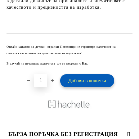
в детайли дизайнът на оригиналите и впечатляват с
качеството и прецизността на изработка.
Добави в желани
Онлайн магазин за детски играчки Патиланци не гарантира наличност на
стоката към момента на приключване на поръчката!
В случай на изчерпана наличност, ще се свържем с Вас.
БЪРЗА ПОРЪЧКА БЕЗ РЕГИСТРАЦИЯ