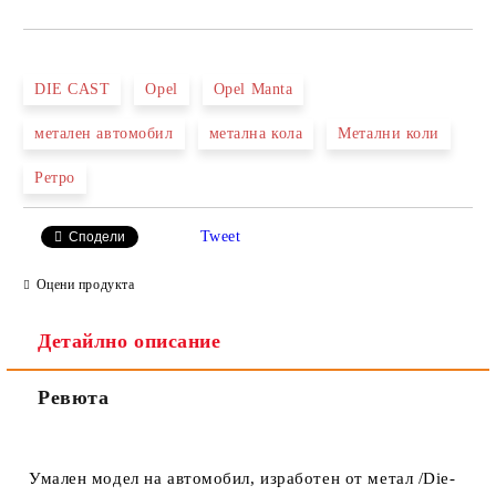
САМО ПОПЪЛНЕТЕ 2 ПОЛЕТА
DIE CAST
Opel
Opel Manta
метален автомобил
метална кола
Метални коли
Ние ще се свържем с вас в рамките на работния ден.
Ретро
Tweet
Сподели
Оцени продукта
Детайлно описание
Ревюта
Умален модел на автомобил, изработен от метал /Die-