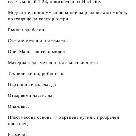
cast/ в мащаб 1:24, произведен от Hachette.
Моделът е точно умалено копие на реалния автомобил,
подходящо за колекционери.
Ръчно изработен.
Състав: метал и пластмаса
Opel Manta шосеен модел
Материал: лят метал и пластмасови части
Технически подробности:
Въртящи се колела: да
Отваряеми части: да
Опаковка:
Пластмасова основа → хартиена кутия с прозрачен
прозорец
Размери: