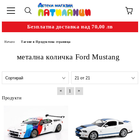
Безплатна доставка над 70,00 лв
Начало
Тагове в Продуктова страница
метална количка Ford Mustang
«
»
1
Продукти