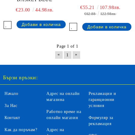
€55.21
107.98лв.
€23.00
44.98лв.
€62.88
122.98лв.
Page 1 of 1
«
»
1
Бързи връзки:
Начало
Адрес на онлайн
Рекламации и
магазина
гаранционни
За Нас
условия
Работно време на
Контакт
онлайн магазин
Формуляр за
рекламация
Как да поръчам?
Адрес на