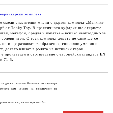
жарникарски комплект
е смели спасителни мисии с дървен комплект „Малкият
р“ от Tooky Toy. В практичното куфарче ще откриете
ител, мегафон, брадва и лопатка – всичко необходимо за
 ролеви игри. С този комплект децата не само ще се
т, но и ще развиват въображение, социални умения и
т, докато влизат в ролята на истински герои.
 е произведен в съответствие с европейски стандарт EN
 и 71-3.
 за детски играчки Патиланци не гарантира
 стоката към момента на приключване на
Добави в желани
ерпана наличност, ще се свържем с Вас.