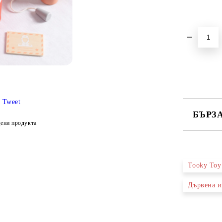
Tweet
БЪРЗ
ени продукта
САМО ПО
Tooky Toy
Ние ще се
Дървена и