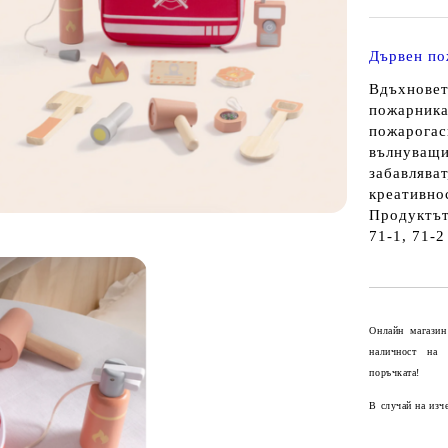
Дървен по
Вдъхновет
пожарника
пожарогас
вълнуващи
забавлява
креативнос
Продуктът
71-1, 71-2
Онлайн магазин
наличност на
поръчката!
В случай на изч