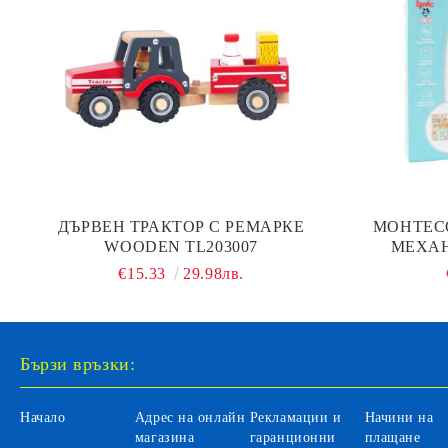
ДЪРВЕН ТРАКТОР С РЕМАРКЕ
МОНТЕС
WOODEN TL203007
МЕХАН
ЗАТВА
€15.33
29.98лв.
W
Бързи връзки:
Начало
Адрес на онлайн
Рекламации и
Начини на
магазина
гаранционни
плащане