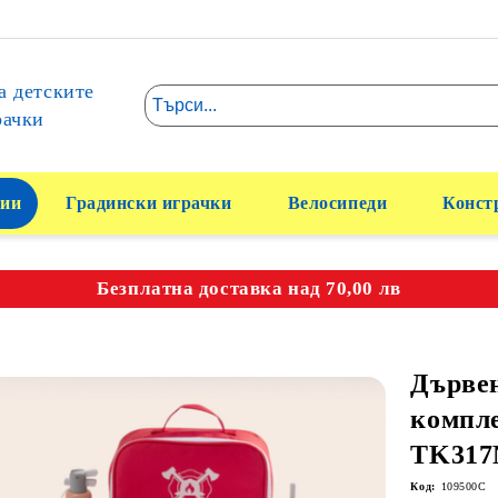
а детските
рачки
ии
Градински играчки
Велосипеди
Конст
Безплатна доставка над 70,00 лв
Дърве
компле
TK317
Код:
109500C