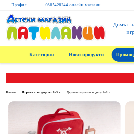
Профил
0885428244 онлайн магазин
Домът н
иг
Категории
Нови продукти
Промоц
Начало
Играчки за деца от 0–3 г
Дървени играчки за деца 1–6 г.