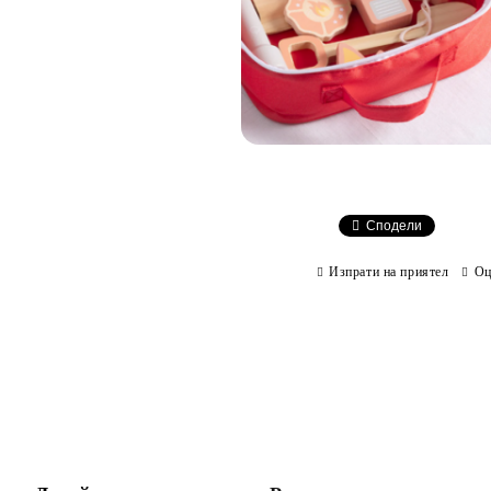
Сподели
Изпрати на приятел
Оц