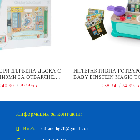
ОРИ ДЪРВЕНА ДЪСКА С
ИНТЕРАКТИВНА ГОТВАР
ИЗМИ ЗА ОТВАРЯНЕ,
BABY EINSTEIN MAGIC 
РЯНЕ И ЗАКЛЮЧВАНЕ
H800912
€40.90
79.99лв.
€38.34
74.99лв
OODEN TL813007
Информация за контакти:
Имейл:
patilancibg78@gmail.com