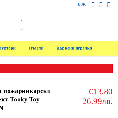
EUR
руктори
Пъзели
Дървени играчки
€13.80
н пожарникарски
кт Tooky Toy
26.99лв.
N