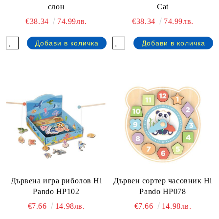
слон
Cat
€38.34
74.99лв.
€38.34
74.99лв.
Дървена игра риболов Hi
Дървен сортер часовник Hi
Pando HP102
Pando HP078
€7.66
14.98лв.
€7.66
14.98лв.