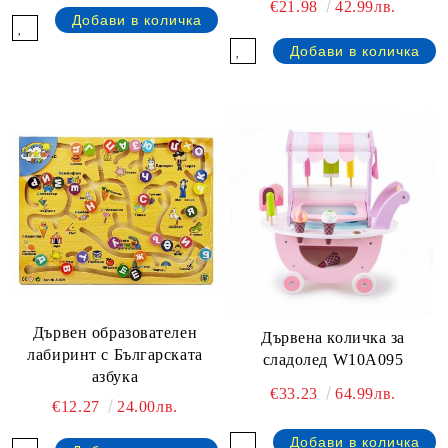
€21.98
42.99лв.
Дървен образователен
Дървена количка за
лабиринт с Българската
сладолед W10A095
азбука
€33.23
64.99лв.
€12.27
24.00лв.