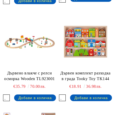
Дървено влакче с релси
Дървен комплект разходка
осморка Wooden TL923001
в града Tooky Toy TK144
€35.79
70.00лв.
€18.91
36.98лв.