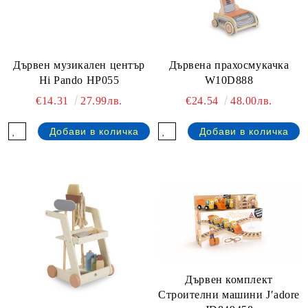
Дървен музикален център
Дървена прахосмукачка
Hi Pando HP055
W10D888
€14.31
27.99лв.
€24.54
48.00лв.
Дървен комплект
Строителни машини J′adore