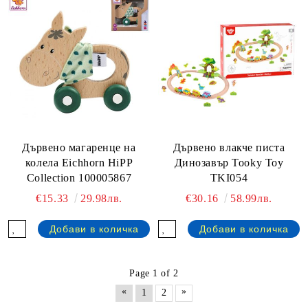
Дървено магаренце на
Дървено влакче писта
колела Eichhorn HiPP
Динозавър Tooky Toy
Collection 100005867
TKI054
€15.33
29.98лв.
€30.16
58.99лв.
Page 1 of 2
«
»
1
2