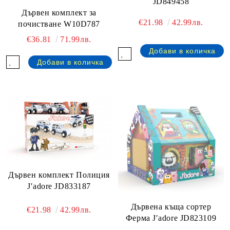
JD849458
Дървен комплект за
€21.98
42.99лв.
почистване W10D787
€36.81
71.99лв.
Дървен комплект Полиция
J′adore JD833187
Дървена къща сортер
€21.98
42.99лв.
Ферма J′adore JD823109