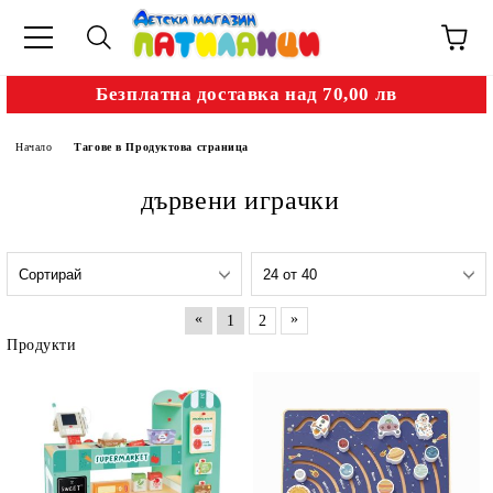
Безплатна доставка над 70,00 лв
Начало
Тагове в Продуктова страница
дървени играчки
«
»
1
2
Продукти