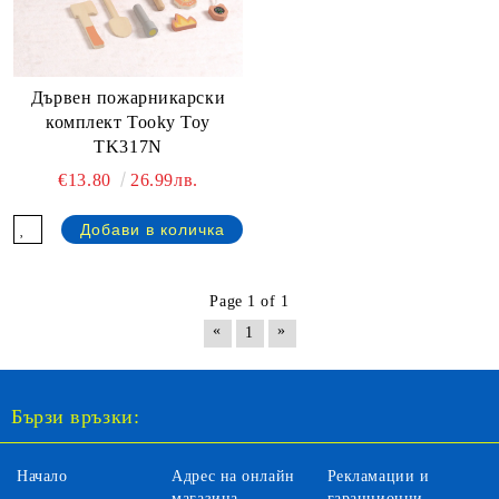
Дървен пожарникарски
комплект Tooky Toy
TK317N
€13.80
26.99лв.
Page 1 of 1
«
»
1
Бързи връзки:
Начало
Адрес на онлайн
Рекламации и
магазина
гаранционни