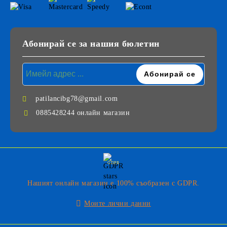
Абонирай се за нашия бюлетин
patilancibg78@gmail.com
0885428244 онлайн магазин
GDPR
Нашият онлайн магазин е 100% съобразен с GDPR.
Моите лични данни