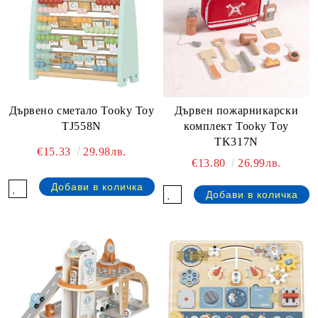
Дървен пожарникарски
Дървено сметало Tooky Toy
комплект Tooky Toy
TJ558N
TK317N
€15.33
29.98лв.
€13.80
26.99лв.