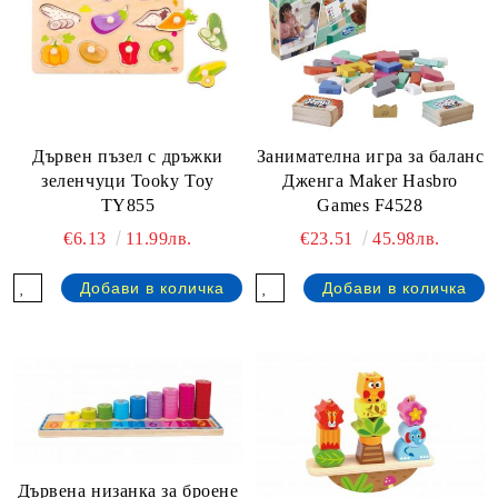
Дървен пъзел с дръжки
Занимателна игра за баланс
зеленчуци Tooky Toy
Дженга Maker Hasbro
TY855
Games F4528
€6.13
11.99лв.
€23.51
45.98лв.
Дървена низанка за броене