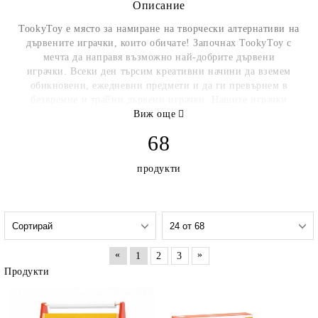
Описание
TookyToy е място за намиране на творчески алтернативи на
дървените играчки, които обичате! Започнах TookyToy с
мечта да направя възможно най-добрите дървени
играчки. Всеки ден търсим креативни начини да вземем
обикновени, ежедневни предмети и да ги превърнем в
безвремие и трайни дървени играчки. Нашите играчки
растат заедно с вашето дете, насърчават въображението,
Виж още
включват умения в реалния живот и изграждат фини
68
двигателни умения. Всички наши играчки са екологично
чисти. Те отговарят и в повечето случаи надвишават най-
продукти
строгите международни стандарти за безопасност на
играчките.
«
»
1
2
3
Продукти