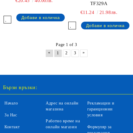
€20.45
40.00лв.
TF329A
€11.24
21.98лв.
Page 1 of 3
«
»
1
2
3
Бързи връзки:
Начало
Адрес на онлайн
Рекламации и
магазина
гаранционни
За Нас
условия
Работно време на
Контакт
онлайн магазин
Формуляр за
рекламация