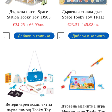
Дървена писта Space
Дървена активна дъска
Station Tooky Toy TJ903
Space Tooky Toy TP113
€34.25
66.99лв.
€23.51
45.98лв.
Ветеринарен комплект за
Дървена магнитна игра
първа помощ Tooky Toy
Морско дъно Tooky Toy