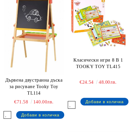
Класически игри 8 В 1
TOOKY TOY TL415
Дървена двустранна дъска
€24.54
48.00лв.
за рисуване Tooky Toy
TL114
€71.58
140.00лв.