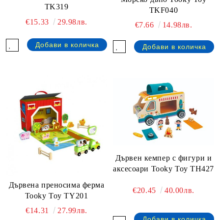
TK319
TKF040
€15.33
29.98лв.
€7.66
14.98лв.
Дървен кемпер с фигури и
аксесоари Tooky Toy TH427
Дървена преносима ферма
€20.45
40.00лв.
Tooky Toy TY201
€14.31
27.99лв.