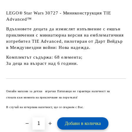
LEGO® Star Wars 30727 - Миниконструкция TIE
Advanced™
Вдъхновете децата да измислят изпълнение с екшън
приключения с миниатюрна версия на емблематичния
изтребител TIE Advanced, пилотиран от Дарт Вейдър
в Междузвездни войни: Нова надежда.
Комплектът съдържа: 68 елемента;
За деца на възраст над 6 години.
Добави в желани
Онлайн магазин за детски играчки Патиланци не гарантира наличност на
стоката към момента на приключване на поръчката!
В случай на изчерпана наличност, ще се свържем с Вас.