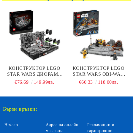
КОНСТРУКТОР LEGO
КОНСТРУКТОР LEGO
STAR WARS ДИОРАМА
STAR WARS OBI-WAN
НА ПОЛЕТА КЪМ
KENOBI СРЕЩУ DARTH
€76.69
149.99лв.
€60.33
118.00лв.
ШАХТАТА НА DEATH
VADER 75334
STAR 75329
Бързи връзки:
Начало
Адрес на онлайн
Рекламации и
магазина
гаранционни