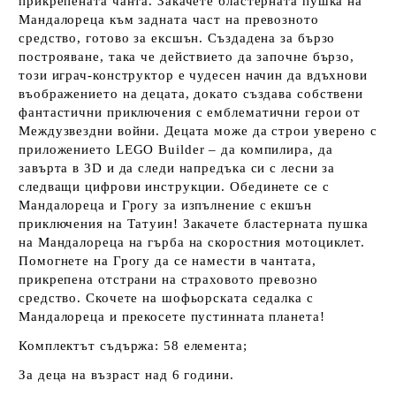
прикрепената чанта. Закачете бластерната пушка на
Мандалореца към задната част на превозното
средство, готово за ексшън. Създадена за бързо
построяване, така че действието да започне бързо,
този играч-конструктор е чудесен начин да вдъхнови
въображението на децата, докато създава собствени
фантастични приключения с емблематични герои от
Междузвездни войни. Децата може да строи уверено с
приложението LEGO Builder – да компилира, да
завърта в 3D и да следи напредъка си с лесни за
следващи цифрови инструкции. Обединете се с
Мандалореца и Грогу за изпълнение с екшън
приключения на Татуин! Закачете бластерната пушка
на Мандалореца на гърба на скоростния мотоциклет.
Помогнете на Грогу да се намести в чантата,
прикрепена отстрани на страховото превозно
средство. Скочете на шофьорската седалка с
Мандалореца и прекосете пустинната планета!
Комплектът съдържа: 58 елемента;
За деца на възраст над 6 години.