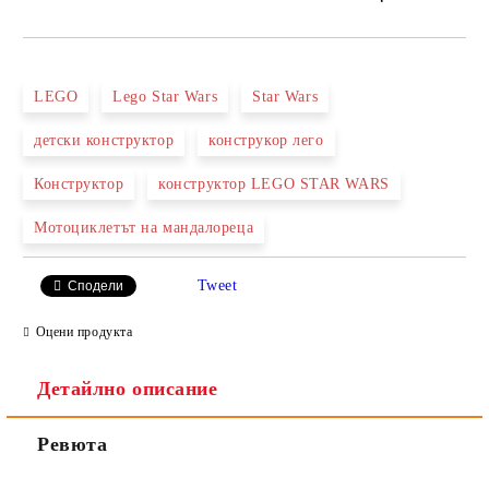
САМО ПОПЪЛНЕТЕ 2 ПОЛЕТА
LEGO
Lego Star Wars
Star Wars
детски конструктор
конструкор лего
Ние ще се свържем с вас в рамките на работния ден.
Конструктор
конструктор LEGO STAR WARS
Мотоциклетът на мандалореца
Tweet
Сподели
Оцени продукта
Детайлно описание
Ревюта