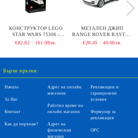
КОНСТРУКТОР LEGO
МЕТАЛЕН ДЖИП
STAR WARS 75306 -
RANGE ROVER RASTAR
IMPERIAL PROBE DROI
1:24 - 56300 БЯЛ
€82.82
161.98лв.
€20.45
40.00лв.
Бързи връзки:
Начало
Адрес на онлайн
Рекламации и
магазина
гаранционни
За Нас
условия
Работно време на
Контакт
онлайн магазин
Формуляр за
рекламация
Как да поръчам?
Адрес на
физическия
ОРС
магазин