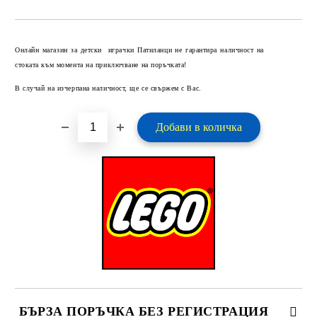
Добави в желани
Онлайн магазин за детски играчки Патиланци не гарантира наличност на
стоката към момента на приключване на поръчката!
В случай на изчерпана наличност, ще се свържем с Вас.
БЪРЗА ПОРЪЧКА БЕЗ РЕГИСТРАЦИЯ