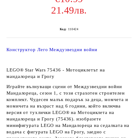
21.49лв.
Код:
110424
Конструктор Лего Междузвездни войни
LEGO® Star Wars 75436 - Мотоциклетът на
мандалореца и Грогу
Играйте вълнуващи сцени от Междузвездни войни
Мандалореца, сезон 1, с този страхотен строителен
комплект. Чудесен малък подарък за деца, момчета и
момичета на възраст над 6 години, който включва
версия от тухлички LEGO® на Мотоциклета на
мандалореца и Грогу (75436). изобразете
минифигурата LEGO на Мандалореца на седалката на
водача с фигурата LEGO на Грогу, заедно с