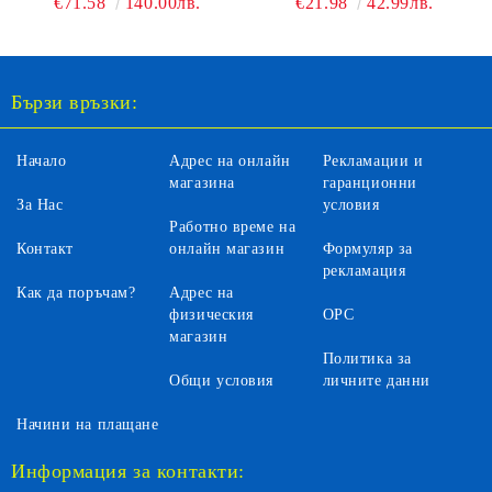
€71.58
140.00лв.
€21.98
42.99лв.
КРАЙЦЕР HOME ONE
СМЪРТТА И НОЩЕН
ЩУРМОВАК
Бързи връзки:
Начало
Адрес на онлайн
Рекламации и
магазина
гаранционни
За Нас
условия
Работно време на
Контакт
онлайн магазин
Формуляр за
рекламация
Как да поръчам?
Адрес на
физическия
ОРС
магазин
Политика за
Общи условия
личните данни
Начини на плащане
Информация за контакти: