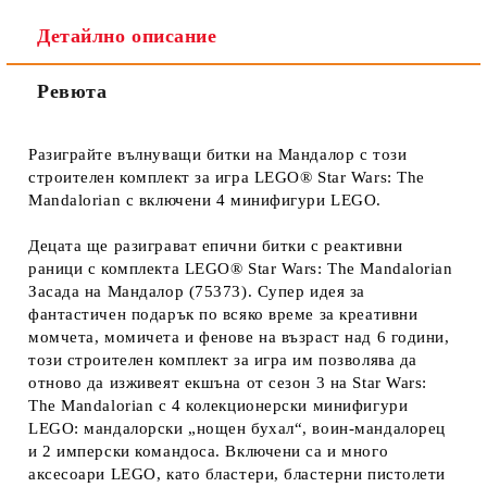
Детайлно описание
Ревюта
Разиграйте вълнуващи битки на Мандалор с този
строителен комплект за игра LEGO® Star Wars: The
Mandalorian с включени 4 минифигури LEGO.
Децата ще разиграват епични битки с реактивни
раници с комплекта LEGO® Star Wars: The Mandalorian
Засада на Мандалор (75373). Супер идея за
фантастичен подарък по всяко време за креативни
момчета, момичета и фенове на възраст над 6 години,
този строителен комплект за игра им позволява да
отново да изживеят екшъна от сезон 3 на Star Wars:
The Mandalorian с 4 колекционерски минифигури
LEGO: мандалорски „нощен бухал“, воин-мандалорец
и 2 имперски командоса. Включени са и много
аксесоари LEGO, като бластери, бластерни пистолети