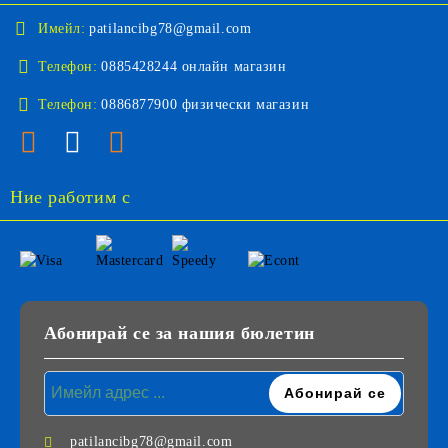
Имейл:
patilancibg78@gmail.com
Телефон:
0885428244 онлайн магазин
Телефон:
0886877900 физически магазин
Ние работим с
Абонирай се за нашия бюлетин
patilancibg78@gmail.com