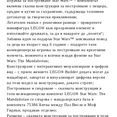
Играчка за построяване Star Wars™ – комплектът
включва скална конструкция за построяване с пещера,
оръдие и кутия за съхранение, съдържаща топлинен
детонатор за творчески приключения;
Летателен екшън с реактивни раници – прикрепете
минифигура LEGO® към прозрачния елемент и
използвайте дръжката, за да я накарате да „полети“;
Забавна идея за подарък Star Wars™ завсякакъв повод
за деца на възраст над 6 години – подарете тази
колекционерска играчка за построяване на креативни
момчета, момичета и всички млади фенове на Star
Wars: The Mandalorian;
Конструиране с интерактивно визуализиране в цифров
вид – с прило жението LEGO® Builder децата могат да
мащабират, завъртат и визуализират цифрова версия
на този модел за конструиране, докато строят;
Построяване и свързване – скалната конструкция в
този колекционерски комплект LEGO® Star Wars: The
Mandalorian се свързва с мандалорската база в
комплекта 75386 Битка между Паз Висла и Моф
Гидиън, продаван отделно;
Размери – скалната конструкция за построяване в този