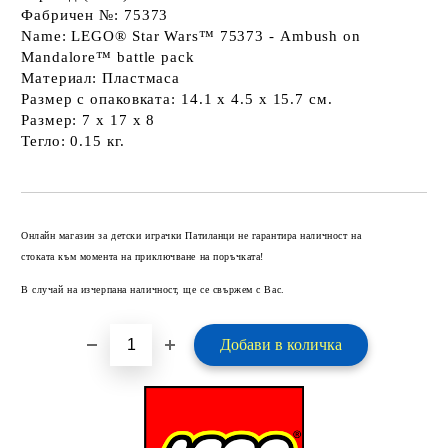
Фабричен №: 75373
Name: LEGO® Star Wars™ 75373 - Аmbush on
Мandalore™ battle pack
Материал: Пластмаса
Размер с опаковката: 14.1 х 4.5 х 15.7 см.
Размер: 7 х 17 х 8
Тегло: 0.15 кг.
Добави в желани
Онлайн магазин за детски играчки Патиланци не гарантира наличност на
стоката към момента на приключване на поръчката!
В случай на изчерпана наличност, ще се свържем с Вас.