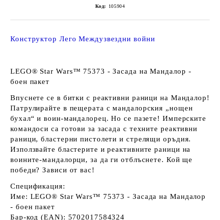
Код:
105904
Конструктор Лего Междузвездни войни
LEGO® Star Wars™ 75373 - Засада на Мандалор -
боен пакет
Впуснете се в битки с реактивни раници на Мандалор!
Патрулирайте в пещерата с мандалорския „нощен
бухал“ и воин-мандалорец. Но се пазете! Имперските
командоси са готови за засада с техните реактивни
раници, бластерни пистолети и стрелящи оръдия.
Използвайте бластерите и реактивните раници на
воините-мандалорци, за да ги отблъснете. Кой ще
победи? Зависи от вас!
Спецификация:
Име: LEGO® Star Wars™ 75373 - Засада на Мандалор
- боен пакет
Бар-код (EAN): 5702017584324