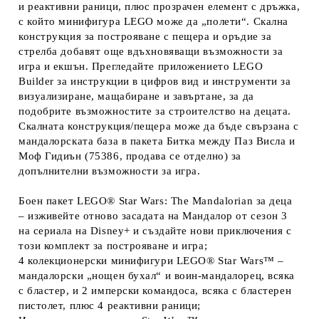
и реактивни раници, плюс прозрачен елемент с дръжка,
с който минифигура LEGO може да „полети“. Скална
конструкция за построяване с пещера и оръдие за
стрелба добавят още вдъхновяващи възможности за
игра и екшън. Прегледайте приложението LEGO
Builder за инструкции в цифров вид и инструменти за
визуализиране, мащабиране и завъртане, за да
подобрите възможностите за строителство на децата.
Скалната конструкция/пещера може да бъде свързана с
мандалорската база в пакета Битка между Паз Висла и
Моф Гидиън (75386, продава се отделно) за
допълнителни възможности за игра.
Боен пакет LEGO® Star Wars: The Mandalorian за деца
– изживейте отново засадата на Мандалор от сезон 3
на сериала на Disney+ и създайте нови приключения с
този комплект за построяване и игра;
4 колекционерски минифигури LEGO® Star Wars™ –
мандалорски „нощен бухал“ и воин-мандалорец, всяка
с бластер, и 2 имперски командоса, всяка с бластерен
пистолет, плюс 4 реактивни раници;