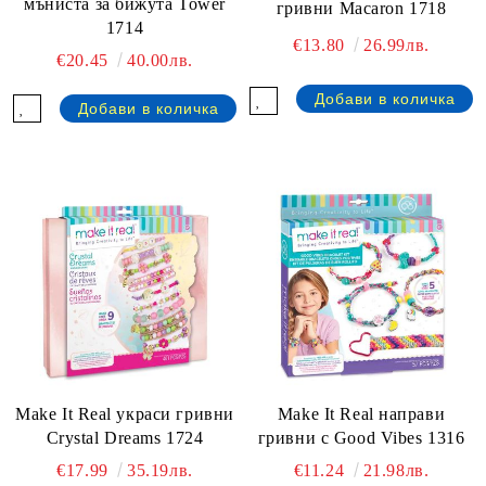
мъниста за бижута Tower
гривни Macaron 1718
1714
€13.80
26.99лв.
€20.45
40.00лв.
Make It Real украси гривни
Make It Real направи
Crystal Dreams 1724
гривни с Good Vibes 1316
€17.99
35.19лв.
€11.24
21.98лв.