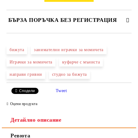
БЪРЗА ПОРЪЧКА БЕЗ РЕГИСТРАЦИЯ
САМО ПОПЪЛНЕТЕ 2 ПОЛЕТА
бижута
занимателни играчки за момичета
Играчки за момичета
куфарче с мъниста
Ние ще се свържем с вас в рамките на работния ден.
направи гривни
студио за бижута
Tweet
Сподели
Оцени продукта
Детайлно описание
Ревюта