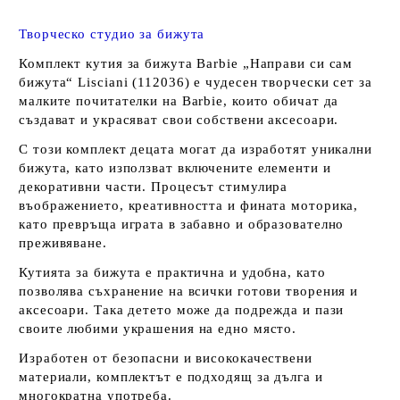
Творческо студио за бижута
Комплект кутия за бижута Barbie „Направи си сам
бижута“ Lisciani (112036) е чудесен творчески сет за
малките почитателки на Barbie, които обичат да
създават и украсяват свои собствени аксесоари.
С този комплект децата могат да изработят уникални
бижута, като използват включените елементи и
декоративни части. Процесът стимулира
въображението, креативността и фината моторика,
като превръща играта в забавно и образователно
преживяване.
Кутията за бижута е практична и удобна, като
позволява съхранение на всички готови творения и
аксесоари. Така детето може да подрежда и пази
своите любими украшения на едно място.
Изработен от безопасни и висококачествени
материали, комплектът е подходящ за дълга и
многократна употреба.