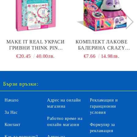
MAKE IT REAL УКРАСИ
КОМПЛЕКТ ЛАКОВЕ
ГРИВНИ THINK PINK
БАЛЕРИНА CRAZY
1722
CHIC 18694
€20.45
40.00лв.
€7.66
14.98лв.
Бързи връзки:
Начало
Адрес на онлайн
Рекламации и
магазина
гаранционни
За Нас
условия
Работно време на
Контакт
онлайн магазин
Формуляр за
рекламация
Как да поръчам?
Адрес на