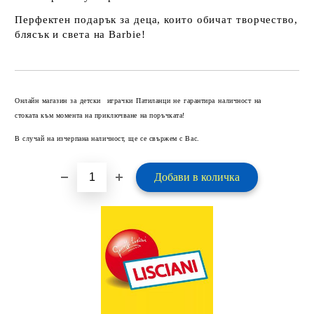
Перфектен подарък за деца, които обичат творчество,
блясък и света на Barbie!
Добави в желани
Онлайн магазин за детски играчки Патиланци не гарантира наличност на
стоката към момента на приключване на поръчката!
В случай на изчерпана наличност, ще се свържем с Вас.