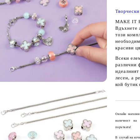
Творческ
MAKE IT R
Вдъхнете 
този комп
необходимо
красиви ц
Всеки еле
различни 
идеалният
лесен, а р
кой бутик 
Онлайн магазин
наличност на
поръчката!
В случай на изч