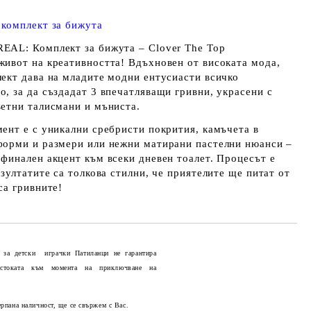
и
комплект за бижута
EAL: Комплект за бижута – Clover The Top
живот на креативността! Вдъхновен от високата мода,
лект дава на младите модни ентусиасти всичко
, за да създадат 3 впечатляващи гривни, украсени с
ветни талисмани и мъниста.
мент е с уникални сребристи покрития, камъчета в
форми и размери или нежни матирани пастелни нюанси –
 финален акцент към всеки дневен тоалет. Процесът е
езултатите са толкова стилни, че приятелите ще питат от
са гривните!
 за детски играчки Патиланци не гарантира
 стоката към момента на приключване на
Добави в желани
ерпана наличност, ще се свържем с Вас.