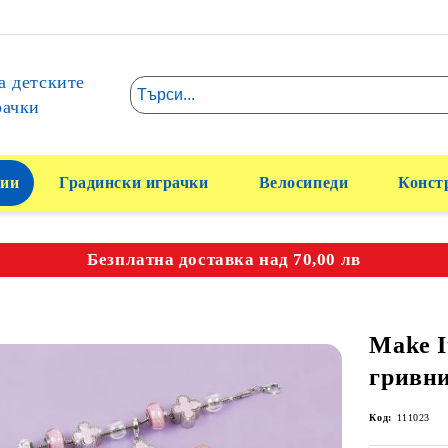
а детските
рачки
ии
Градински играчки
Велосипеди
Конст
Безплатна доставка над 70,00 лв
Make I
гривни
Код:
111023