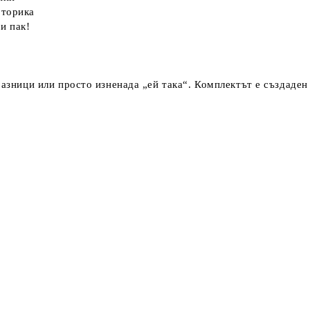
оторика
и пак!
разници или просто изненада „ей така“. Комплектът е създаден