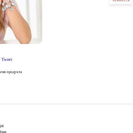
Tweet
ени продукта
щи
йни