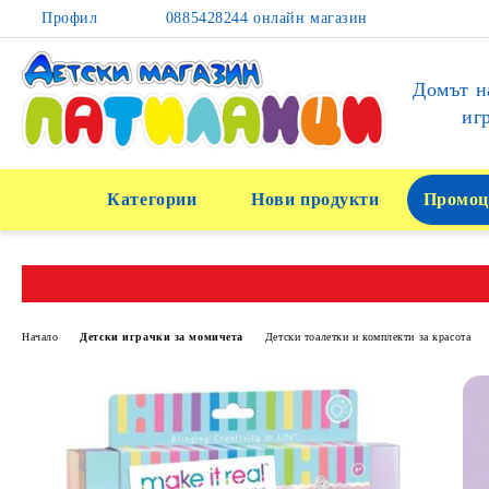
Профил
0885428244 онлайн магазин
Домът н
иг
Категории
Нови продукти
Промоц
Начало
Детски играчки за момичета
Детски тоалетки и комплекти за красота