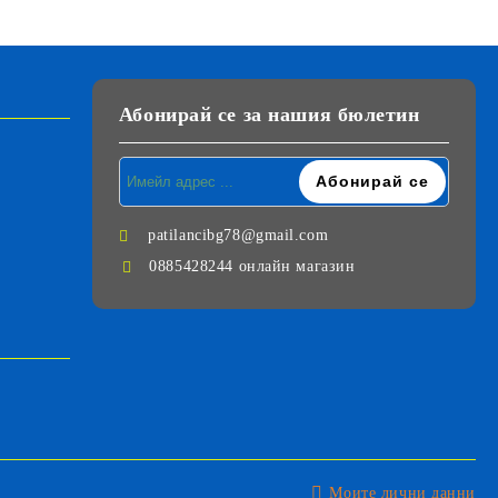
Абонирай се за нашия бюлетин
patilancibg78@gmail.com
0885428244 онлайн магазин
Моите лични данни