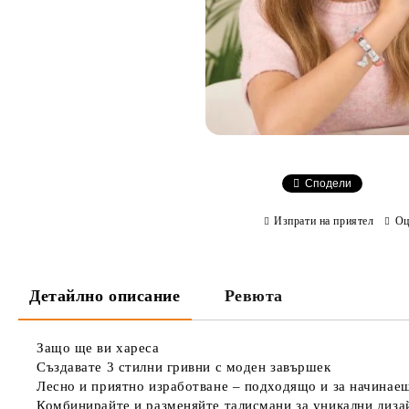
Сподели
Изпрати на приятел
Оц
Детайлно описание
Ревюта
Защо ще ви хареса
Създавате 3 стилни гривни с моден завършек
Лесно и приятно изработване – подходящо и за начинае
Комбинирайте и разменяйте талисмани за уникални диза