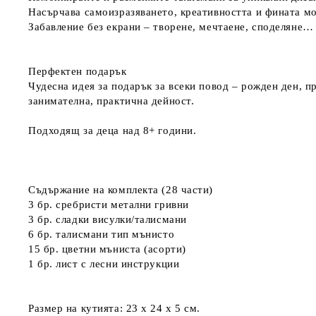
Насърчава самоизразяването, креативността и фината м
Забавление без екрани – творене, мечтаене, споделяне… 
Перфектен подарък
Чудесна идея за подарък за всеки повод – рожден ден, п
занимателна, практична дейност.
Подходящ за деца над 8+ години.
Съдържание на комплекта (28 части)
3 бр. сребристи метални гривни
3 бр. сладки висулки/талисмани
6 бр. талисмани тип мънисто
15 бр. цветни мъниста (асорти)
1 бр. лист с лесни инструкции
Размер на кутията: 23 х 24 х 5 см.