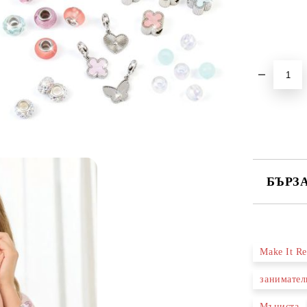
БЪРЗ
САМО ПО
Make It Re
Ние ще се
занимател
Мъниста