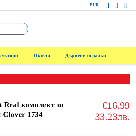
EUR
руктори
Пъзели
Дървени играчки
€16.99
t Real комплект за
 Clover 1734
33.23лв.