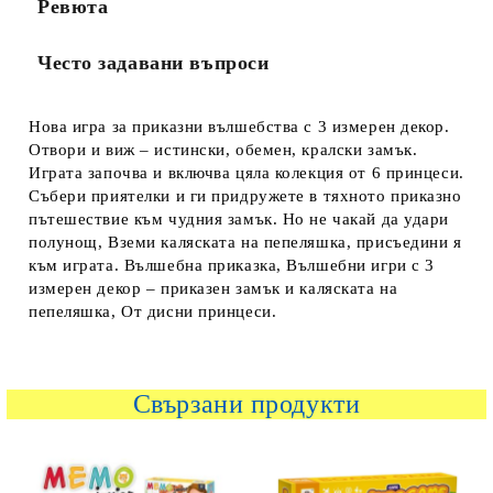
Ревюта
Често задавани въпроси
Нова игра за приказни вълшебства с 3 измерен декор.
Отвори и виж – истински, обемен, кралски замък.
Играта започва и включва цяла колекция от 6 принцеси.
Събери приятелки и ги придружете в тяхното приказно
пътешествие към чудния замък. Но не чакай да удари
полунощ, Вземи каляската на пепеляшка, присъедини я
към играта. Вълшебна приказка, Вълшебни игри с 3
измерен декор – приказен замък и каляската на
пепеляшка, От дисни принцеси.
Свързани продукти