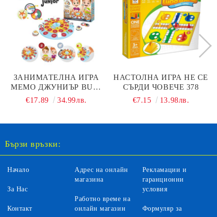
ЗАНИМАТЕЛНА ИГРА
НАСТОЛНА ИГРА НЕ СЕ
МЕМО ДЖУНИЪР BUKI
СЪРДИ ЧОВЕЧЕ 378
BK5603
€17.89
34.99лв.
€7.15
13.98лв.
Бързи връзки:
Начало
Адрес на онлайн
Рекламации и
магазина
гаранционни
За Нас
условия
Работно време на
Контакт
онлайн магазин
Формуляр за