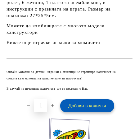
ролет, 6 жетони, 1 плато за асемблиране, и
инструкции с правилата на играта. Размер на
опаковка: 27*25*5см.
Можете да комбинирате с многото
модели
конструктори
Вижте още играчки
играчки за момичета
Добави в желани
Онлайн магазин за детски играчки Патиланци не гарантира наличност на
стоката към момента на приключване на поръчката!
В случай на изчерпана наличност, ще се свържем с Вас.