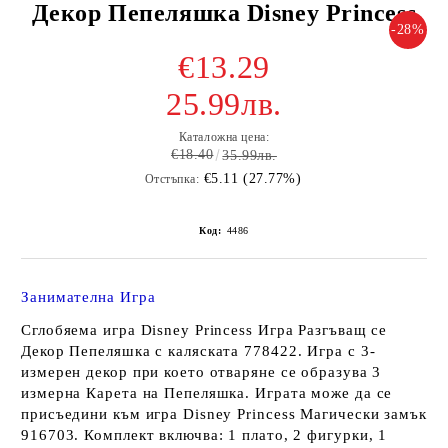
Декор Пепеляшка Disney Princess
-28%
€13.29
25.99лв.
Каталожна цена:
€18.40
35.99лв.
€5.11 (27.77%)
Отстъпка:
Код:
4486
Занимателна Игра
Сглобяема игра Disney Princess Игра Разгъващ се
Декор Пепеляшка с каляската 778422. Игра с 3-
измерен декор при което отваряне се образува 3
измерна Карета на Пепеляшка. Играта може да се
присъедини към игра Disney Princess Магически замък
916703. Комплект включва: 1 плато, 2 фигурки, 1