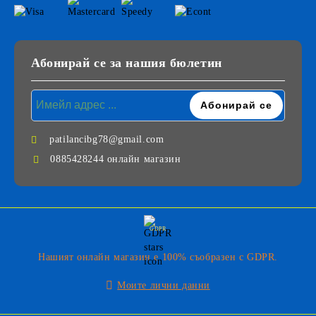
Абонирай се за нашия бюлетин
patilancibg78@gmail.com
0885428244 онлайн магазин
GDPR
Нашият онлайн магазин е 100% съобразен с GDPR.
Моите лични данни