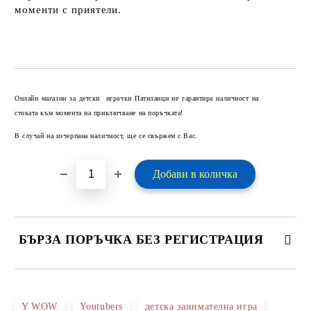
моменти с приятели.
Добави в желани
Онлайн магазин за детски играчки Патиланци не гарантира наличност на
стоката към момента на приключване на поръчката!
В случай на изчерпана наличност, ще се свържем с Вас.
БЪРЗА ПОРЪЧКА БЕЗ РЕГИСТРАЦИЯ
САМО ПОПЪЛНЕТЕ 2 ПОЛЕТА
Y WOW
Youtubers
детска занимателна игра