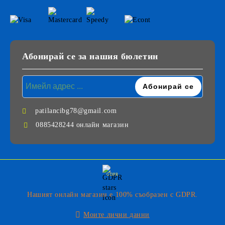
Абонирай се за нашия бюлетин
patilancibg78@gmail.com
0885428244 онлайн магазин
GDPR
Нашият онлайн магазин е 100% съобразен с GDPR.
Моите лични данни