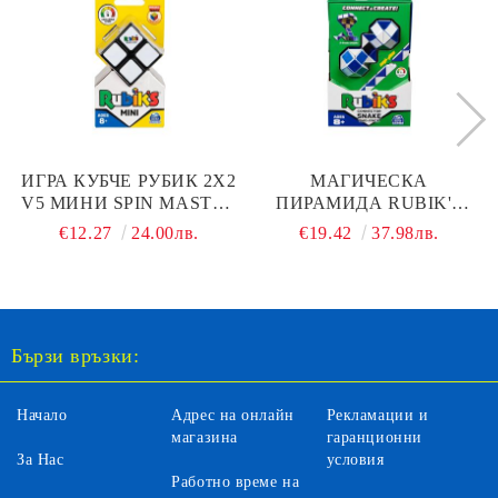
ИГРА КУБЧЕ РУБИК 2Х2
МАГИЧЕСКА
V5 МИНИ SPIN MASTER
ПИРАМИДА RUBIK'S
6063963
CONNECTOR SNAKE
€12.27
24.00лв.
€19.42
37.98лв.
SPIN MASTER 6064893
Бързи връзки:
Начало
Адрес на онлайн
Рекламации и
магазина
гаранционни
За Нас
условия
Работно време на