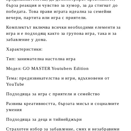
бърза реакция и чувство за хумор, за да стигнат до
победата. Това прави играта идеална за семейни
вечери, партита или игра с приятели.
Комплектът включва всички необходими елементи за
игра и е подходящ както за групова игра, така и за
забавление у дома.
Характеристики:
Тип: занимателна настолна игра
Модел: GO MASTER Youtubers Edition
Тема: предизвикателства и игри, вдъхновени от
YouTube
Подходяща за игра с приятели и семейство
Развива креативността, бързата мисъл и социалните
умения
Подходяща за деца и тийнейджъри
Страхотен избор за забавление, смях и незабравими