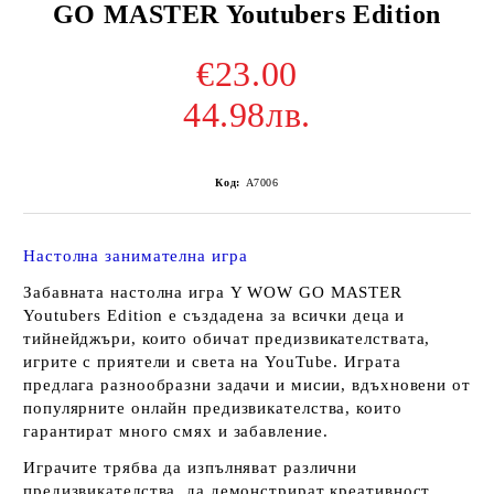
GO MASTER Youtubers Edition
€23.00
44.98лв.
Код:
A7006
Настолна занимателна игра
Забавната настолна игра Y WOW GO MASTER
Youtubers Edition е създадена за всички деца и
тийнейджъри, които обичат предизвикателствата,
игрите с приятели и света на YouTube. Играта
предлага разнообразни задачи и мисии, вдъхновени от
популярните онлайн предизвикателства, които
гарантират много смях и забавление.
Играчите трябва да изпълняват различни
предизвикателства, да демонстрират креативност,