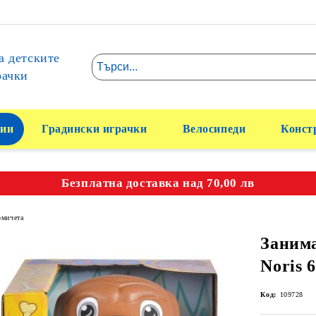
а детските
рачки
ии
Градински играчки
Велосипеди
Конст
Безплатна доставка над 70,00 лв
омичета
Занима
Noris 
Код:
109728