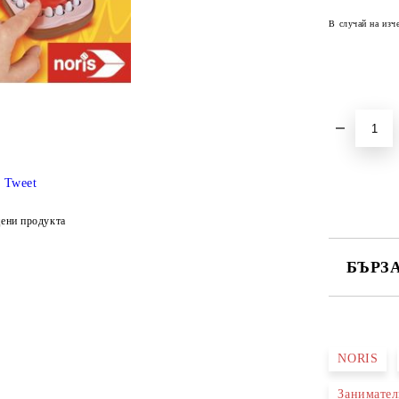
В случай на изч
Tweet
ени продукта
БЪРЗ
САМО ПО
NORIS
Ние ще се
Занимател