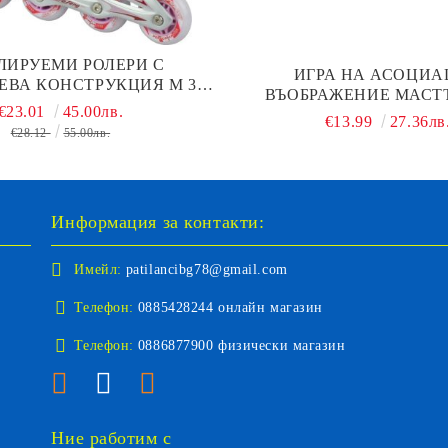
ЛИРУЕМИ РОЛЕРИ С
ИГРА НА АСОЦИ
ВА КОНСТРУКЦИЯ M 35-
ВЪОБРАЖЕНИЕ МАСТЪ
38
€23.01
45.00лв.
€13.99
27.36лв
€28.12
55.00лв.
Информация за контакти:
Имейл:
patilancibg78@gmail.com
Телефон:
0885428244 онлайн магазин
Телефон:
0886877900 физически магазин
Ние работим с