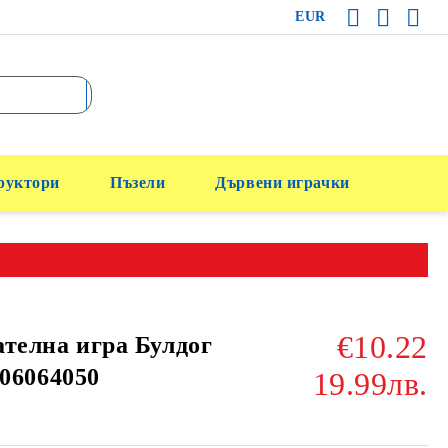
EUR
руктори
Пъзели
Дървени играчки
€10.22
телна игра Булдог
606064050
19.99лв.