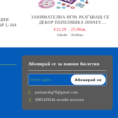
ЗАНИМАТЕЛНА ИГРА РАЗГЪВАЩ СЕ
АЦИИ
ДЕКОР ПЕПЕЛЯШКА DISNEY
Р L-164
PRINCESS
€13.29
25.99лв.
.
€18.40
35.99лв.
Абонирай се за нашия бюлетин
patilancibg78@gmail.com
0885428244 онлайн магазин