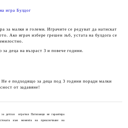
на игра Булдог
ра за малки и големи. Играчите се редуват да натискат
ето. Ако играч избере грешен зъб, устата на булдога се
езмилостно.
 за деца на възраст 3 и повече години.
 Не е подходящо за деца под 3 години поради малки
сност от задавяне!
 за детски играчки Патиланци не гарантира
 стоката към момента на приключване на
Добави в желани