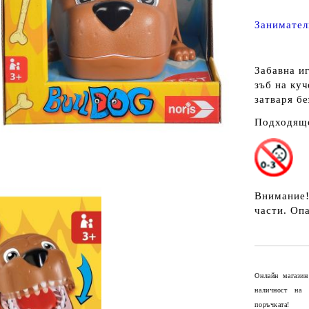
Занимател
Забавна иг
зъб на куч
затваря б
Подходящо
Внимание!
части. Опа
Онлайн магазин
наличност на
поръчката!