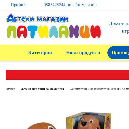
Профил
0885428244 онлайн магазин
Домът н
иг
Категории
Нови продукти
Промоц
Начало
Детски играчки за момичета
Занимателни и образователни играчки за м