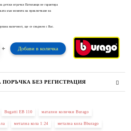
за детски играчки Патиланци не гарантира
оката към момента на приключване на
Добави в желани
ерпана наличност, ще се свържем с Вас.
А ПОРЪЧКА БЕЗ РЕГИСТРАЦИЯ
ПЪЛНЕТЕ 2 ПОЛЕТА
Bugatti EB 110
матални колички Burago
 свържем с вас в рамките на работния ден.
ола
метална кола 1:24
метална кола Bburago