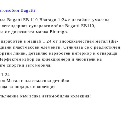
втомобил Bugatti
ола
Bugatti EB 110 Bburago 1:24
е детайлна умалена
а легендарния суперавтомобил
Bugatti EB110
,
на от доказаната марка
Bburago
.
изработен в мащаб 1:24 от висококачествен метал (die-
ецизни пластмасови елементи. Отличава се с реалистичен
портни линии, детайлно изработен интериор и отварящи
 Перфектен избор за колекционери и любители на
ите спортни автомобили.
 1:24
ал: Метал с пластмасови детайли
яща за подарък и колекция
пълнение към всяка автомобилна колекция!