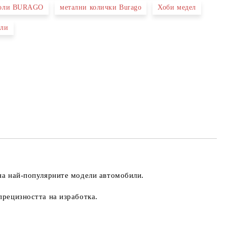
коли BURAGO
метални колички Burago
Хоби медел
ели
 на най-популярните модели автомобили.
прецизността на изработка.