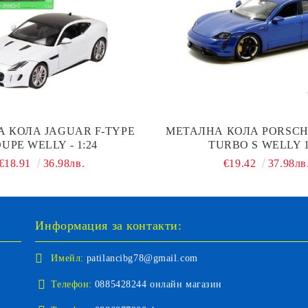
 КОЛА JAGUAR F-TYPE
МЕТАЛНА КОЛА PORSCH
UPE WELLY - 1:24
TURBO S WELLY 1
€18.91
36.98лв.
€19.42
37.98лв
Информация за контакти:
Имейл:
patilancibg78@gmail.com
Телефон:
0885428244 онлайн магазин