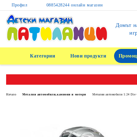
Профил
0885428244 онлайн магазин
Домът н
иг
Категории
Нови продукти
Промоц
Начало
Метални автомобили,камиони и мотори
Метални автомобили 1:24 Die 