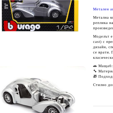
Метален а
Метална к
реплика н
произведе
Моделът е 
cast) с пр
дизайн, с
се врати.
класическ
🚗 Мащаб:
🔧 Матери
🎁 Подход
Стилно до