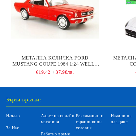
МЕТАЛНА КОЛИЧКА FORD
МЕТАЛНА
MUSTANG COUPE 1964 1:24 WELLY
CO
22451
€19.42
37.98лв.
Бързи връзки:
Начало
Адрес на онлайн
Рекламации и
Начини на
магазина
гаранционни
плащане
За Нас
условия
Работно време