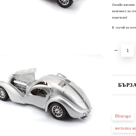
Онлайн магазин 
наличност на ст
поръчката!
В случай на изч
БЪРЗ
САМО ПО
Bburago
Ние ще се
метална к