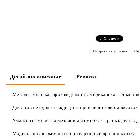
Сподели
Изпрати на приятел
Оц
Детайлно описание
Ревюта
Метална количка, произведена от американската компани
Днес това е един от водещите производители на високок
Умалените копия на метални автомобили пресъздават в де
Моделът на автомобила е с отварящи се врати и капак.