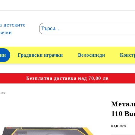
а детските
рачки
ии
Градински играчки
Велосипеди
Конст
Безплатна доставка над 70,00 лв
Cast
Металн
110 Bu
Код:
3849