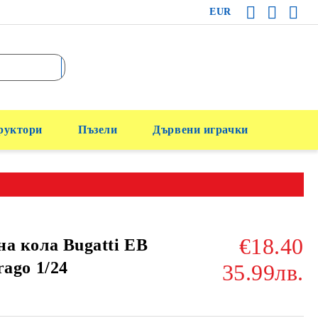
EUR
руктори
Пъзели
Дървени играчки
€18.40
а кола Bugatti EB
rago 1/24
35.99лв.