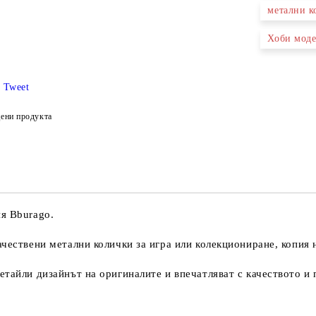
метални 
Хоби мод
Tweet
ени продукта
я Bburago.
ачествени метални колички за игра или колекциониране, копия
тайли дизайнът на оригиналите и впечатляват с качеството и 