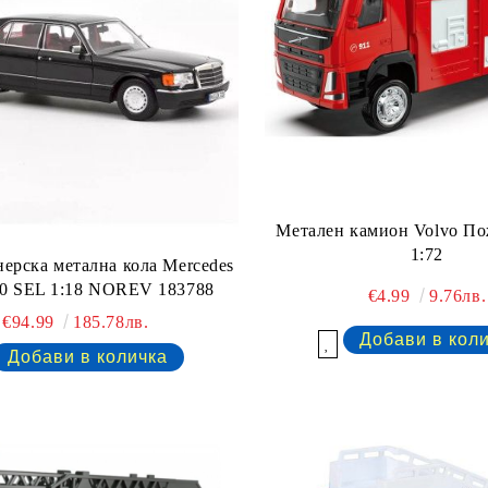
Метален камион Volvo П
1:72
ерска метална кола Mercedes
60 SEL 1:18 NOREV 183788
€4.99
9.76лв.
€94.99
185.78лв.
Добави в желани