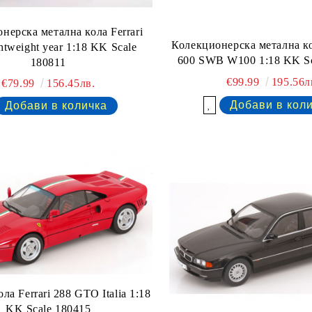
нерска метална кола Ferrari
Колекционерска метална к
htweight year 1:18 KK Scale
600 SWB W100 1:18 KK Sc
180811
€99.99
195.56л
€79.99
156.45лв.
Добави в желани
ла Ferrari 288 GTO Italia 1:18
KK Scale 180415