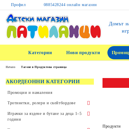
Профил
0885428244 онлайн магазин
Домът н
иг
Категории
Нови продукти
Промоц
Начало
Тагове в Продуктова страница
АКОРДЕОННИ КАТЕГОРИИ
Промоции и намаления
Тротинетки, ролери и скейтбордове
Тротинетки за трикове и скачане
Играчки за яздене и бутане за деца 1–5
години
Детски тротинетки
Продукти