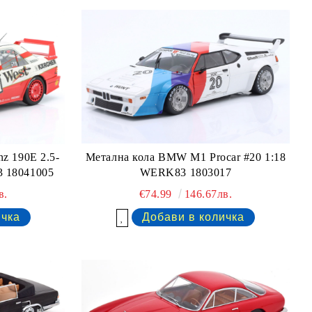
Метална кола BMW M1 Procar #20 1:18
z 190E 2.5-
WERK83 1803017
3 18041005
€74.99
146.67лв.
в.
Добави в желани