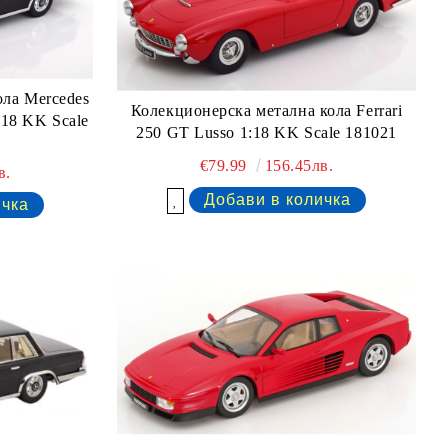
ола Mercedes
Колекционерска метална кола Ferrari
:18 KK Scale
250 GT Lusso 1:18 KK Scale 181021
€79.99
156.45лв.
в.
Добави в желани