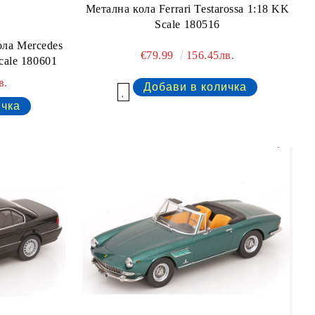
Метална кола Ferrari Testarossa 1:18 KK
Scale 180516
ола Mercedes
€79.99
156.45лв.
ale 180601
в.
Добави в желани