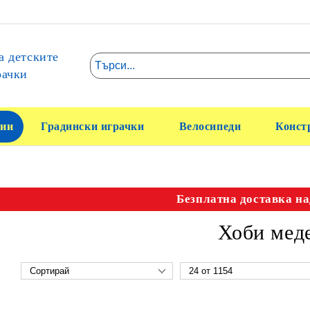
а детските
рачки
ии
Градински играчки
Велосипеди
Конст
Безплатна доставка на
Хоби мед