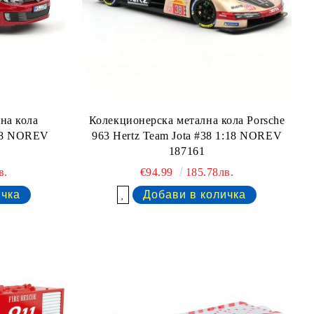
на кола
Колекционерска метална кола Porsche
:18 NOREV
963 Hertz Team Jota #38 1:18 NOREV
187161
в.
€94.99
185.78лв.
Добави в желани