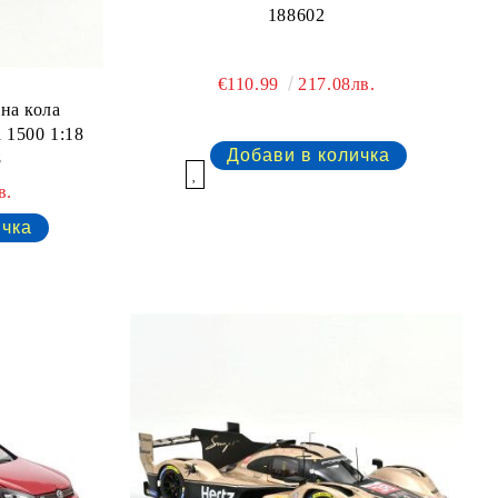
188602
€110.99
217.08лв.
на кола
 1500 1:18
8
Добави в желани
в.