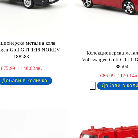
ционерска метална кола
agen Golf GTI 1:18 NOREV
Колекционерска метал
188583
Volkswagen Golf GTI 1
188504
€75.99
148.62лв.
€86.99
170.14л
Добави в желани