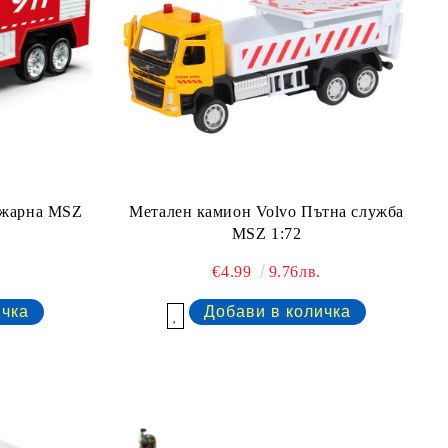
ожарна MSZ
Метален камион Volvo Пътна служба
MSZ 1:72
€4.99
9.76лв.
Добави в желани