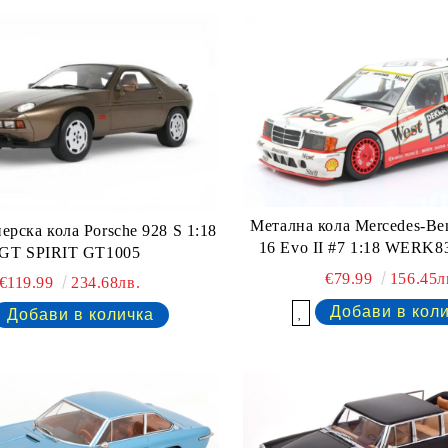
Метална кола Mercedes-Ben
рска кола Porsche 928 S 1:18
16 Evo II #7 1:18 WERK8
GT SPIRIT GT1005
€79.99
156.45л
€119.99
234.68лв.
Добави в желани