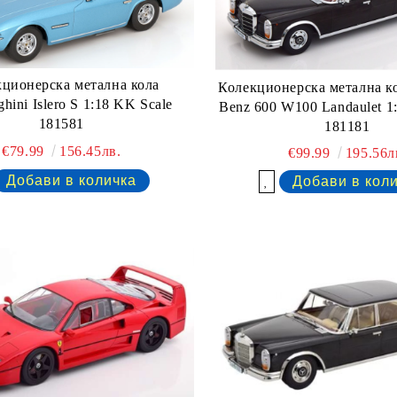
ционерска метална кола
Колекционерска метална к
hini Islero S 1:18 KK Scale
Benz 600 W100 Landaulet 1
181581
181181
€79.99
156.45лв.
€99.99
195.56л
Добави в желани