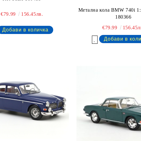
Метална кола BMW 740i 1:
€79.99
156.45лв.
180366
€79.99
156.45л
Добави в желани