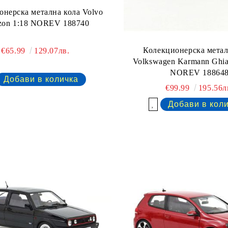
онерска метална кола Volvo
on 1:18 NOREV 188740
Колекционерска метал
€65.99
129.07лв.
Volkswagen Karmann Ghia
NOREV 18864
€99.99
195.56л
Добави в желани