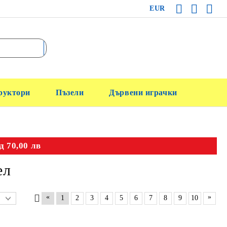
EUR
руктори
Пъзели
Дървени играчки
д 70,00 лв
ел
«
»
1
2
3
4
5
6
7
8
9
10