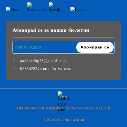
Абонирай се за нашия бюлетин
patilancibg78@gmail.com
0885428244 онлайн магазин
GDPR
Нашият онлайн магазин е 100% съобразен с GDPR.
Моите лични данни