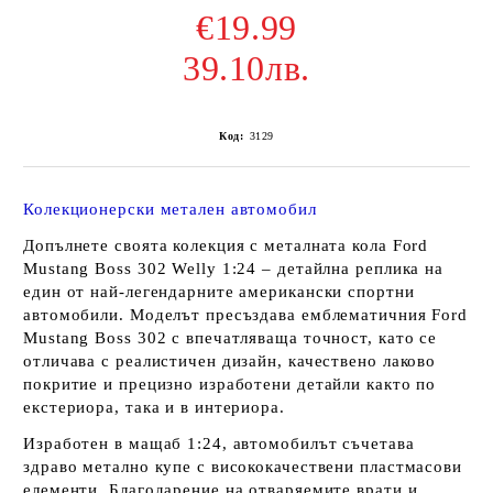
€19.99
39.10лв.
Код:
3129
Колекционерски метален автомобил
Допълнете своята колекция с металната кола Ford
Mustang Boss 302 Welly 1:24 – детайлна реплика на
един от най-легендарните американски спортни
автомобили. Моделът пресъздава емблематичния Ford
Mustang Boss 302 с впечатляваща точност, като се
отличава с реалистичен дизайн, качествено лаково
покритие и прецизно изработени детайли както по
екстериора, така и в интериора.
Изработен в мащаб 1:24, автомобилът съчетава
здраво метално купе с висококачествени пластмасови
елементи. Благодарение на отваряемите врати и