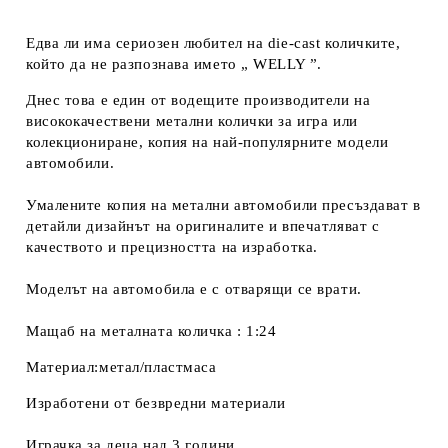
Едва ли има сериозен любител на die-cast количките,
който да не разпознава името „ WELLY ”.
Днес това е един от водещите производители на
висококачествени метални колички за игра или
колекциониране, копия на най-популярните модели
автомобили.
Умалените копия на метални автомобили пресъздават в
детайли дизайнът на оригиналите и впечатляват с
качеството и прецизността на изработка.
Моделът на автомобила е с отварящи се врати.
Мащаб на металната количка : 1:24
Материал:метал/пластмаса
Изработени от безвредни материали
Играчка за деца над 3 години