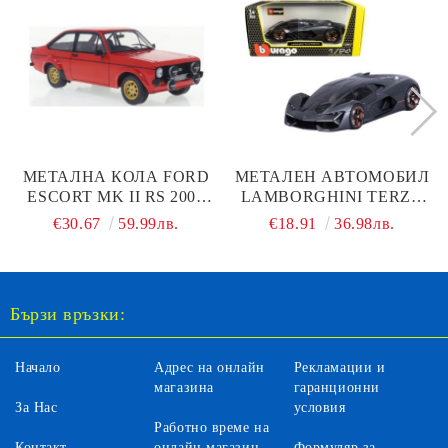
МЕТАЛНА КОЛА FORD
МЕТАЛЕН АВТОМОБИЛ
ESCORT MK II RS 2000
LAMBORGHINI TERZO
RED 1977 WHITE BOX
MILLENNIO BBURAGO
€30.67
59.99лв.
€18.91
36.98лв.
124223
1:24
Бързи връзки:
Начало
Адрес на онлайн
Рекламации и
магазина
гаранционни
За Нас
условия
Работно време на
Контакт
онлайн магазин
Формуляр за