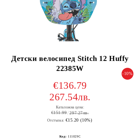
Детски велосипед Stitch 12 Huffy
22385W
-10%
€136.79
267.54лв.
Каталожна цена:
€151.99
297.27лв.
€15.20 (10%)
Отстъпка:
Код:
111029C