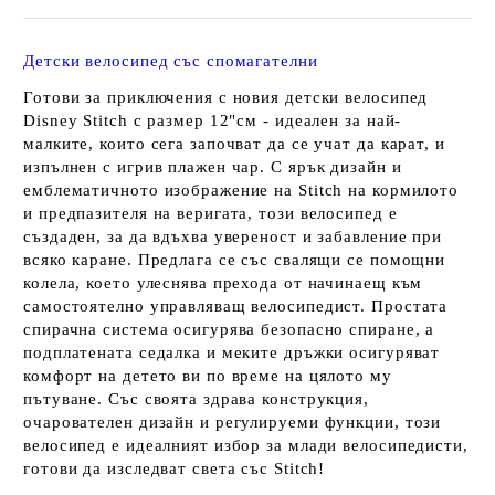
Детски велосипед със спомагателни
Готови за приключения с новия детски велосипед
Disney Stitch с размер 12"см - идеален за най-
малките, които сега започват да се учат да карат, и
изпълнен с игрив плажен чар. С ярък дизайн и
емблематичното изображение на Stitch на кормилото
и предпазителя на веригата, този велосипед е
създаден, за да вдъхва увереност и забавление при
всяко каране. Предлага се със свалящи се помощни
колела, което улеснява прехода от начинаещ към
самостоятелно управляващ велосипедист. Простата
спирачна система осигурява безопасно спиране, а
подплатената седалка и меките дръжки осигуряват
комфорт на детето ви по време на цялото му
пътуване. Със своята здрава конструкция,
очарователен дизайн и регулируеми функции, този
велосипед е идеалният избор за млади велосипедисти,
готови да изследват света със Stitch!