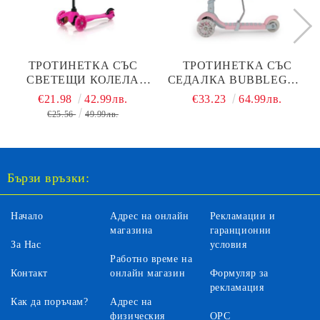
ТРОТИНЕТКА СЪС
ТРОТИНЕТКА СЪС
СВЕТЕЩИ КОЛЕЛА
СЕДАЛКА BUBBLEGUM
LORELLI MINI PINK
РОЗОВ
€21.98
42.99лв.
€33.23
64.99лв.
€25.56
49.99лв.
Бързи връзки:
Начало
Адрес на онлайн
Рекламации и
магазина
гаранционни
За Нас
условия
Работно време на
Контакт
онлайн магазин
Формуляр за
рекламация
Как да поръчам?
Адрес на
физическия
ОРС