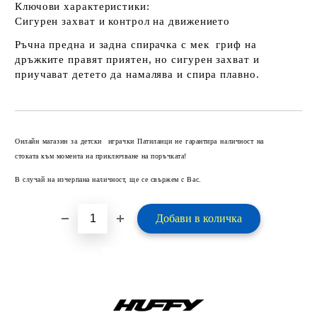
Ключови характеристики:
Сигурен захват и контрол на движението
Ръчна предна и задна спирачка с мек гриф на
дръжките правят приятен, но сигурен захват и
приучават детето да намалява и спира плавно.
Добави в желани
Онлайн магазин за детски играчки Патиланци не гарантира наличност на
стоката към момента на приключване на поръчката!
В случай на изчерпана наличност, ще се свържем с Вас.