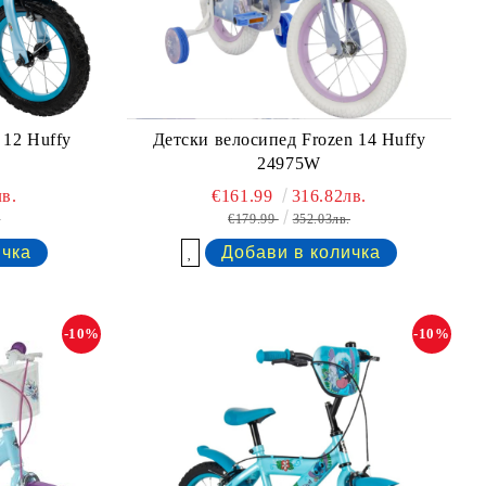
 12 Huffy
Детски велосипед Frozen 14 Huffy
24975W
в.
€161.99
316.82лв.
.
€179.99
352.03лв.
Добави в желани
-10%
-10%