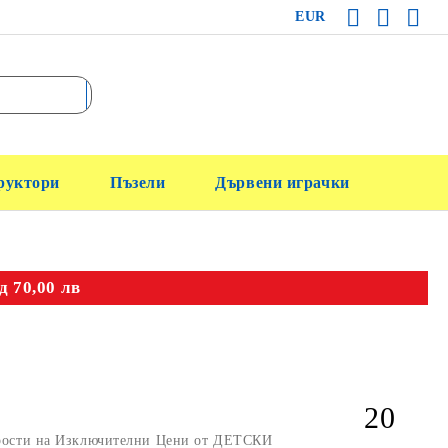
EUR
руктори
Пъзели
Дървени играчки
д 70,00 лв
20
орости на Изключителни Цени от ДЕТСКИ