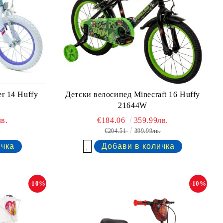
r 14 Huffy
Детски велосипед Minecraft 16 Huffy
21644W
в.
€184.06
359.99лв.
.
€204.51
399.99лв.
Добави в желани
-10%
-10%