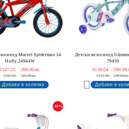
лосипед Marvel Spiderman 14
Детски велосипед Glimme
Huffy 24944W
79459
€147.25
288.00лв.
€138.04
269.98л
€163.61
319.99лв.
€153.38
299.99лв
Добави в желани
-10%