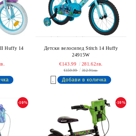
II Huffy 14
Детски велосипед Stitch 14 Huffy
24915W
в.
€143.99
281.62лв.
.
€159.99
312.91лв.
Добави в желани
-10%
-10%