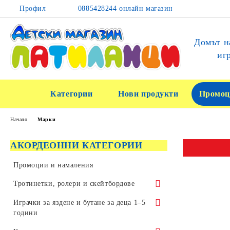
Профил
0885428244 онлайн магазин
Домът н
иг
Категории
Нови продукти
Промоц
Начало
Марки
АКОРДЕОННИ КАТЕГОРИИ
Промоции и намаления
Тротинетки, ролери и скейтбордове
Тротинетки за трикове и скачане
Играчки за яздене и бутане за деца 1–5
години
Детски тротинетки