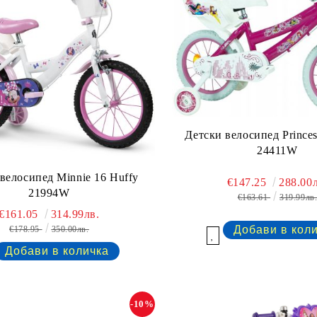
Детски велосипед Princes
24411W
велосипед Minnie 16 Huffy
€147.25
288.00л
21994W
€163.61
319.99лв
€161.05
314.99лв.
€178.95
350.00лв.
Добави в желани
-10%