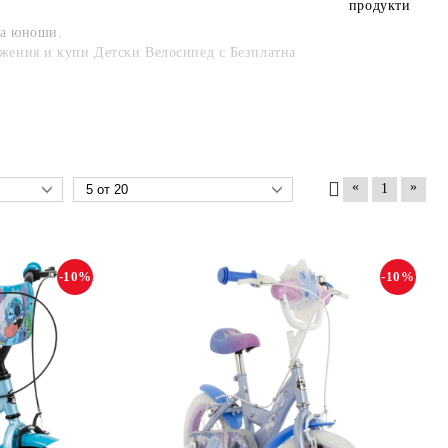
продукти
 за юноши.
ожения и купи Детски Велосипед с Безплатна
«
»
1
-10%
-10%