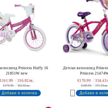
велосипед Princess Huffy 16
Детски велосипед Princes
21851W new
Princess 21474
€161.99
316.82лв.
€170.99
334.43л
€179.99
352.03лв.
€189.99
371.59лв
Добави в желани