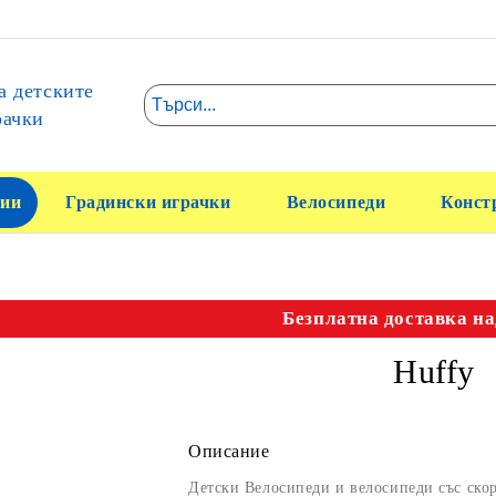
а детските
рачки
ии
Градински играчки
Велосипеди
Конст
Безплатна доставка на
Huffy
Описание
Детски Велосипеди и велосипеди със ск