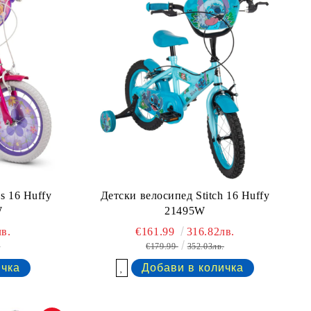
s 16 Huffy
Детски велосипед Stitch 16 Huffy
W
21495W
в.
€161.99
316.82лв.
.
€179.99
352.03лв.
Добави в желани