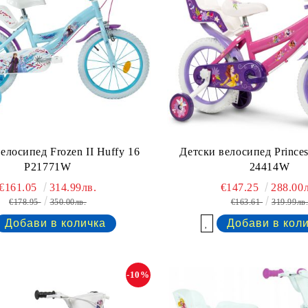
елосипед Frozen II Huffy 16
Детски велосипед Princes
P21771W
24414W
€161.05
314.99лв.
€147.25
288.00л
€178.95
350.00лв.
€163.61
319.99лв
Добави в желани
-10%