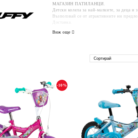
МАГАЗИН ПАТИЛАНЦИ.
Детски колела за най-малките, за деца и
Възползвай се от атрактивните ни предл
Доставка.
Виж още
-10%