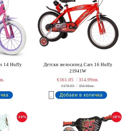
s 14 Huffy
Детски велосипед Cars 16 Huffy
21941W
в.
€161.05
314.99лв.
.
€178.95
350.00лв.
Добави в желани
-10%
-10%