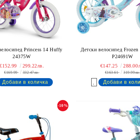
велосипед Princess 14 Huffy
Детски велосипед Frozen 
24375W
P24691W
€152.99
299.22лв.
€147.25
288.00л
€169.99
332.47лв.
€163.61
319.99лв
Добави в желани
-10%