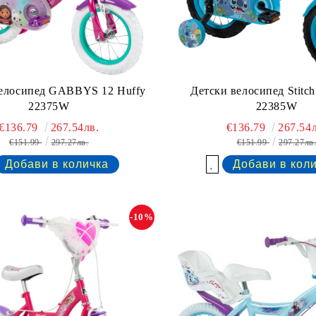
велосипед GABBYS 12 Huffy
Детски велосипед Stitch
22375W
22385W
€136.79
267.54лв.
€136.79
267.54л
€151.99
297.27лв.
€151.99
297.27лв
Добави в желани
-10%