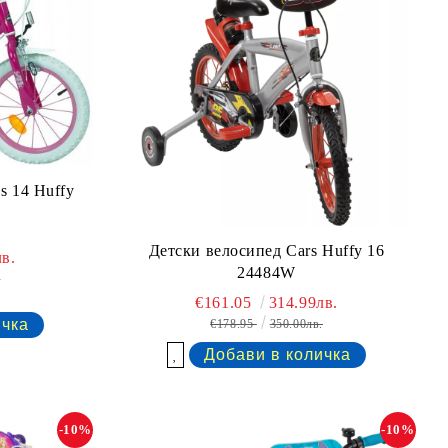
s 14 Huffy
Детски велосипед Cars Huffy 16
в.
24484W
.
€161.05
314.99лв.
€178.95
350.00лв.
Добави в желани
-10%
-10%