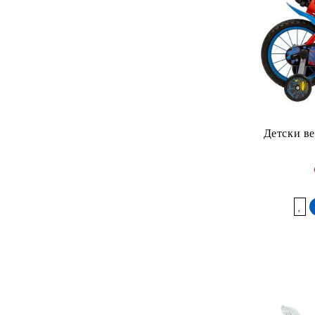
Детски ве
Добави в желани