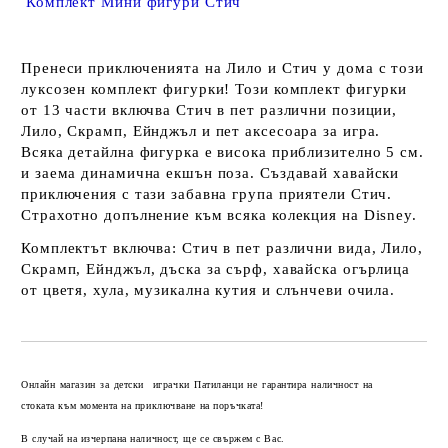
Комплект Мини фигури Стич
Пренеси приключенията на Лило и Стич у дома с този
луксозен комплект фигурки! Този комплект фигурки
от 13 части включва Стич в пет различни позиции,
Лило, Скрамп, Ейнджъл и пет аксесоара за игра.
Всяка детайлна фигурка е висока приблизително 5 см.
и заема динамична екшън поза. Създавай хавайски
приключения с тази забавна група приятели Стич.
Страхотно допълнение към всяка колекция на Disney.
Комплектът включва: Стич в пет различни вида, Лило,
Скрамп, Ейнджъл, дъска за сърф, хавайска огърлица
от цветя, хула, музикална кутия и слънчеви очила.
Добави в желани
Онлайн магазин за детски играчки Патиланци не гарантира наличност на
стоката към момента на приключване на поръчката!
В случай на изчерпана наличност, ще се свържем с Вас.