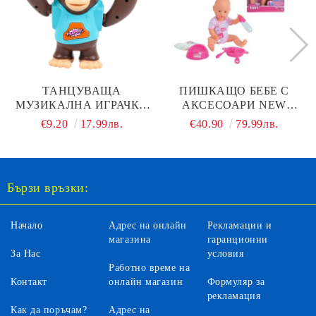
ТАНЦУВАЩА
ПИШКАЩО БЕБЕ С
МУЗИКАЛНА ИГРАЧКА
АКСЕСОАРИ NEW
МАЙМУНКА
BORN BABY 38СМ.
€9.20
17.99лв.
€40.90
79.99лв.
SIMBA 105032533
Бързи връзки:
Начало
Адрес на онлайн
Рекламации и
магазина
гаранционни
За Нас
условия
Работно време на
Контакт
онлайн магазин
Формуляр за
рекламация
Как да поръчам?
Адрес на