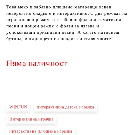
Това меко и забавно плюшено магаренце освен
невероятно сладко е и интерактивно. С два режима на
игра: дневен режим със забавни фрази и тематични
песни и нощен режим с фрази за лягане и
успокояващи приспивни песни. А когато натиснеш
бутона, магаренцето си повдига и сваля ушите!
Няма наличност
Добави в желани
WINFUN
интерактивна детска играчка
Интерактивна играчка
интерактивна плюшена играчка