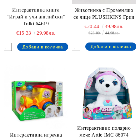
Интерактивна книга
Животинка с Променящо
"Играй и учи английски"
се лице PLUSHKINS Грии
Tolki 64619
€20.44
39.98лв.
€15.33
29.98лв.
€23.00
44.98лв.
Интерактивно полярно
Интерактивна играчка
мече Artie IMC 86074