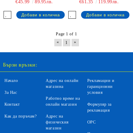
€45.99
89.95лв.
€61.35
119.99лв.
Page 1 of 1
«
»
1
Бързи връзки:
Начало
Адрес на онлайн
Рекламации и
магазина
гаранционни
За Нас
условия
Работно време на
Контакт
онлайн магазин
Формуляр за
рекламация
Как да поръчам?
Адрес на
физическия
ОРС
магазин