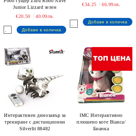
Робо гущер Zuru Robo Alive
€34.25
66.99лв.
Junior Lizzard зелен
€20.50
40.09лв.
Интерактивен динозавър за
IMC Интерактивно
трениране с дистанционни
плюшено коте Bianca/
Silverlit 88482
Бианка