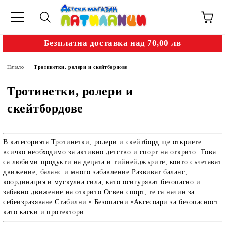
Безплатна доставка над 70,00 лв
Начало
Тротинетки, ролери и скейтбордове
Тротинетки, ролери и
скейтбордове
В категорията Тротинетки, ролери и скейтборд ще откриете
всичко необходимо за активно детство и спорт на открито. Това
са любими продукти на децата и тийнейджърите, които съчетават
движение, баланс и много забавление.Развиват баланс,
координация и мускулна сила, като осигуряват безопасно и
забавно движение на открито.Освен спорт, те са начин за
себеизразяване.Стабилни • Безопасни •Аксесоари за безопасност
като каски и протектори.