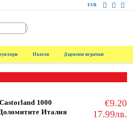
EUR
руктори
Пъзели
Дървени играчки
€9.20
Castorland 1000
 Доломитите Италия
17.99лв.