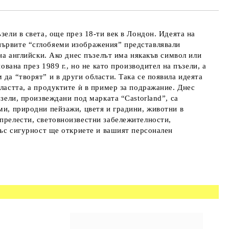
зели в света, още през 18-ти век в Лондон. Идеята на
първите “сглобяеми изображения” представлявали
на английски. Ако днес пъзелът има някакъв символ или
ована през 1989 г., но не като производител на пъзели, а
да “творят” и в други области. Така се появила идеята
ластта, а продуктите ѝ в пример за подражание. Днес
зели, произвеждани под марката “Castorland”, са
ми, природни пейзажи, цветя и градини, животни в
 прелести, световноизвестни забележителности,
 със сигурност ще откриете и вашият персонален