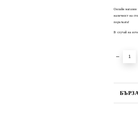
Онлайн магазин 
наличност на ст
поръчката!
В случай на изч
БЪРЗ
САМО ПО
Ние ще се