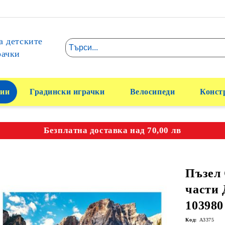
а детските
рачки
ии
Градински играчки
Велосипеди
Конст
Безплатна доставка над 70,00 лв
Пъзел 
части
103980
Код:
A3375