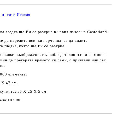
омитите Италия
ва гледка ще Ви се разкрие в новия пъзел на Castorland.
е да наредите всички парченца, за да видите
а гледка, която ще Ви се разкрие.
развиват въображението, наблюдателността и са много
чин да прекарате времето си сами, с приятели или със
то.
1000 елемента.
 Х 47 см.
кутията: 35 Х 25 Х 5 см.
зела:103980