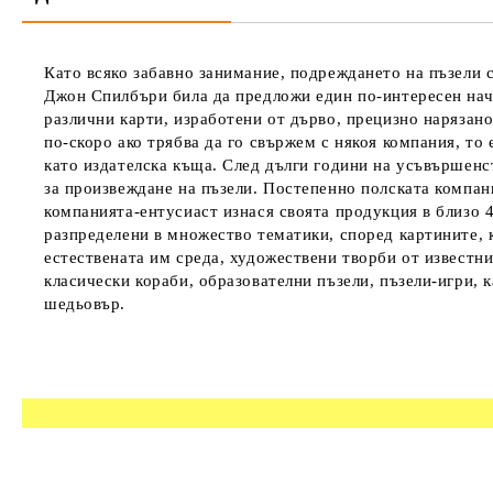
Като всяко забавно занимание, подреждането на пъзели с
Джон Спилбъри била да предложи един по-интересен нач
различни карти, изработени от дърво, прецизно нарязано
по-скоро ако трябва да го свържем с някоя компания, то 
като издателска къща. След дълги години на усъвършенст
за произвеждане на пъзели. Постепенно полската компани
компанията-ентусиаст изнася своята продукция в близо 4
разпределени в множество тематики, според картините, к
естествената им среда, художествени творби от известн
класически кораби, образователни пъзели, пъзели-игри, 
шедьовър.