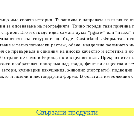
ъщо има своята история. Тя започва с направата на първите пъ
ин за опознаване на географията. Точно поради тази причина 
 с трион. Ето и откъде идва самата дума “jigsaw” или “пъзел” 
една от тях със сигурност ще бъде “Castorland”. Фирмата е осн
ване и технологически растеж, обаче, надделяло желанието им 
я се превърнала в синоним на високо качество и естетика в об
0 страни не само в Европа, но и в целият цвят. Прекрасните пъ
оито изобразяват: панорама над града, фентъзи същества и зе
и автори, кулинарни изкушения, живопис (портрети), подводни
както и пъзели в нестандартна форма. В богатата им колекция
Свързани продукти