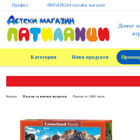
Профил
0885428244 онлайн магазин
Домът н
иг
Категории
Нови продукти
Промоц
Начало
Пъзели за всички възрасти
Пъзели от 1000 части