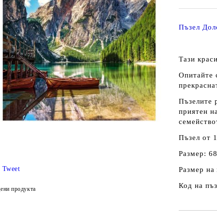
Пъзел Дол
Тази краси
Опитайте с
прекраснат
Пъзелите 
приятен на
семейство
Пъзел от 
Размер: 68
Tweet
Размер на 
Код на пъ
ени продукта