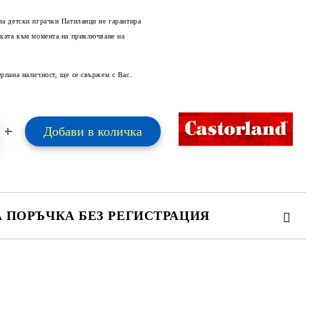
за детски играчки Патиланци не гарантира
оката към момента на приключване на
Добави в желани
ерпана наличност, ще се свържем с Вас.
А ПОРЪЧКА БЕЗ РЕГИСТРАЦИЯ
ПЪЛНЕТЕ 2 ПОЛЕТА
 свържем с вас в рамките на работния ден.