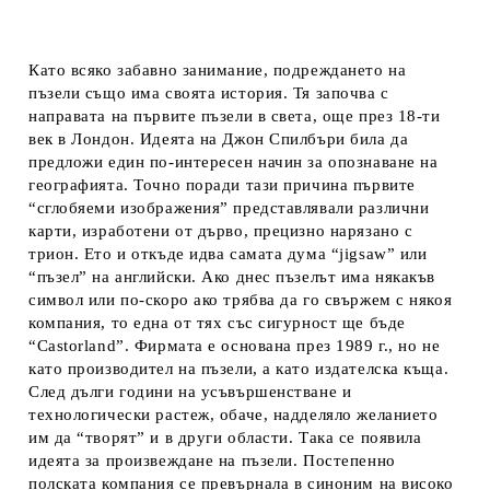
Като всяко забавно занимание, подреждането на
пъзели също има своята история. Тя започва с
направата на първите пъзели в света, още през 18-ти
век в Лондон. Идеята на Джон Спилбъри била да
предложи един по-интересен начин за опознаване на
географията. Точно поради тази причина първите
“сглобяеми изображения” представлявали различни
карти, изработени от дърво, прецизно нарязано с
трион. Ето и откъде идва самата дума “jigsaw” или
“пъзел” на английски. Ако днес пъзелът има някакъв
символ или по-скоро ако трябва да го свържем с някоя
компания, то една от тях със сигурност ще бъде
“Castorland”. Фирмата е основана през 1989 г., но не
като производител на пъзели, а като издателска къща.
След дълги години на усъвършенстване и
технологически растеж, обаче, надделяло желанието
им да “творят” и в други области. Така се появила
идеята за произвеждане на пъзели. Постепенно
полската компания се превърнала в синоним на високо