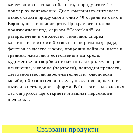
качество и естетика в областта, а продуктите ѝ в
пример за подражание. Днес компанията-ентусиаст
изнася своята продукция в близо 40 страни не само в
Европа, но и в целият цвят. Прекрасните пъзели,
произвеждани под марката “Castorland”, са
разпределени в множество тематики, според
картините, които изобразяват: панорама над града,
фентъзи същества и земи, природни пейзажи, цветя и
градини, животни в естествената им среда,
художествени творби от известни автори, кулинарни
изкушения, живопис (портрети), подводни прелести,
световноизвестни забележителности, класически
кораби, образователни пъзели, пъзели-игри, както и
пъзели в нестандартна форма. В богатата им колекция
със сигурност ще откриете и вашият персонален
шедьовър.
Свързани продукти