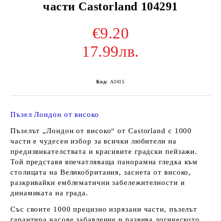
части Castorland 104291
€9.20
17.99лв.
Код:
A3415
Пъзел Лондон от високо
Пъзелът „Лондон от високо“ от Castorland с 1000
части е чудесен избор за всички любители на
предизвикателствата и красивите градски пейзажи.
Той представя впечатляваща панорамна гледка към
столицата на Великобритания, заснета от високо,
разкривайки емблематични забележителности и
динамиката на града.
Със своите 1000 прецизно изрязани части, пъзелът
гарантира часове забавление и развива логическото