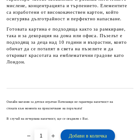
мислене, концентрацията и търпението. Елементите
са изработени от висококачествен картон, който
осигурява дълготрайност и перфектно напасване.
Готовата картина е подходяща както за рамкиране,
така и за декорация на дома или офиса. Пъзелът е
подходящ за деца над 10 години и възрастни, които
обичат да се потапят в света на пъзелите и да
откриват красотата на емблематични градове като
Лондон.
Добави в желани
Онлайн магазин за детски играчки Патиланци не гарантира наличност на
стоката към момента на приключване на поръчката!
В случай на изчерпана наличност, ще се свържем с Вас.