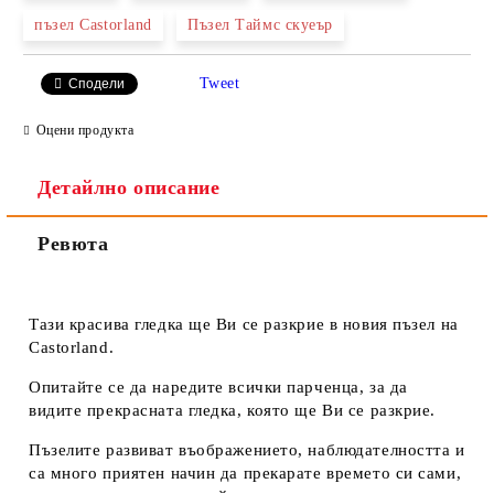
пъзел Castorland
Пъзел Таймс скуеър
Ние ще се свържем с вас в рамките на работния ден.
Tweet
Сподели
Оцени продукта
Детайлно описание
Ревюта
Тази красива гледка ще Ви се разкрие в новия пъзел на
Castorland.
Опитайте се да наредите всички парченца, за да
видите прекрасната гледка, която ще Ви се разкрие.
Пъзелите развиват въображението, наблюдателността и
са много приятен начин да прекарате времето си сами,