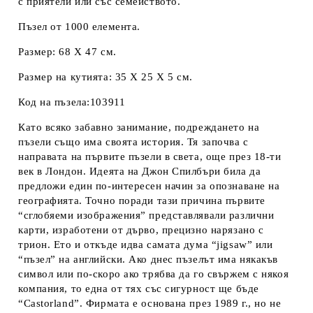
с приятели или със семейството.
Пъзел от 1000 елемента.
Размер: 68 Х 47 см.
Размер на кутията: 35 Х 25 Х 5 см.
Код на пъзела:103911
Като всяко забавно занимание, подреждането на
пъзели също има своята история. Тя започва с
направата на първите пъзели в света, още през 18-ти
век в Лондон. Идеята на Джон Спилбъри била да
предложи един по-интересен начин за опознаване на
географията. Точно поради тази причина първите
“сглобяеми изображения” представлявали различни
карти, изработени от дърво, прецизно нарязано с
трион. Ето и откъде идва самата дума “jigsaw” или
“пъзел” на английски. Ако днес пъзелът има някакъв
символ или по-скоро ако трябва да го свържем с някоя
компания, то една от тях със сигурност ще бъде
“Castorland”. Фирмата е основана през 1989 г., но не