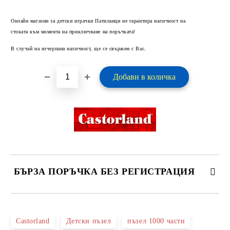
Добави в желани
Онлайн магазин за детски играчки Патиланци не гарантира наличност на
стоката към момента на приключване на поръчката!
В случай на изчерпана наличност, ще се свържем с Вас.
БЪРЗА ПОРЪЧКА БЕЗ РЕГИСТРАЦИЯ
САМО ПОПЪЛНЕТЕ 2 ПОЛЕТА
Castorland
Детски пъзел
пъзел 1000 части