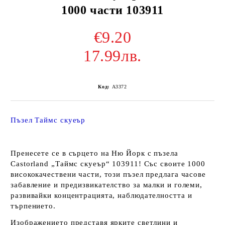
1000 части 103911
€9.20
17.99лв.
Код:
A3372
Пъзел Таймс скуеър
Пренесете се в сърцето на Ню Йорк с пъзела
Castorland „Таймс скуеър“ 103911! Със своите 1000
висококачествени части, този пъзел предлага часове
забавление и предизвикателство за малки и големи,
развивайки концентрацията, наблюдателността и
търпението.
Изображението представя ярките светлини и