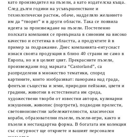
като производител на пъзели, а като издателска къща.
След дълги години на усъвършенстване и
технологически растеж, обаче, надделяло желанието
им да “творят” и в други области. Така се появила
идеята за произвеждане на пъзели. Постепенно
полската компания се превърнала в синоним на високо
качество и естетика в областта, а продуктите ѝ в
пример за подражание. Днес компанията-ентусиаст
изнася своята продукция в близо 40 страни не само в
Европа, но и в целият цвят. Прекрасните пъзели,
произвеждани под марката “Castorland”, са
разпределени в множество тематики, според
картините, които изобразяват: панорама над града,
фентъзи същества и земи, природни пейзажи, цветя и
градини, животни в естествената им среда,
художествени творби от известни автори, кулинарни
изкушения, живопис (портрети), подводни прелести,
световноизвестни забележителности, класически
кораби, образователни пъзели, пъзели-игри, както и
пъзели в нестандартна форма. В богатата им колекция
със сигурност ще откриете и вашият персонален
шедьовър.