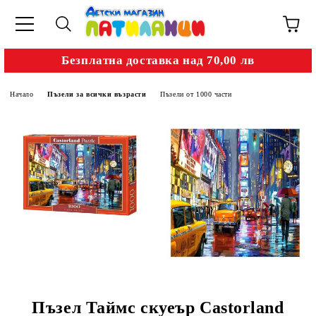
Безплатна доставка над 70,00 лв
Начало
Пъзели за всички възрасти
Пъзели от 1000 части
Пъзел Таймс скуеър Castorland