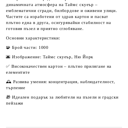
динамичната атмосфера на Таймс скуеър –
емблематични сгради, билбордове и оживени улици.
Частите са изработени от здрав картон и пасват
плътно една в друга, осигурявайки стабилност на
готовия пъзел и приятно сглобяване.
Основни характеристики:
🧩 Брой части: 1000
🌆 Изображение: Таймс скуеър, Ню Йорк
✅ Висококачествен картон – плътно прилягане на
елементите
🕰️ Развива умения: концентрация, наблюдателност,
търпение
🎁 Идеален подарък за любители на пъзели и градски
пейзажи