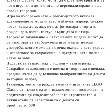
вдъхват щастие, които могат да бъдат превърнати в 12
нови играчки и допълнително персонализирани в още
повече творения.
Игра на въображението – ръководството включва
вдъхновение за модели като маймуна, маркер, снежен
човек, къща-дъга, ако, пчела, фотоапарат, торта за
рожден ден, котка, кактус, сърце-дъга и птица.
Творческо забавление – Завършените модели могат да
се използват за въображаема игра и практическа
употреба, която може да включва окачване като украса
и използване за съхранение на предмети като молив и
четки за зъби.
Подарък за възраст над 5 години – тази играчка с
безкрайни възможности е цветна и творческа изненада,
предназначена да вдъхновява въображението на децата
за години напред.
Тухлички, които изграждат умения – играчките LEGO
Classic са пълни с идеи и вдъхновение и позволяват на
родителите да споделят забавното строителство и
важни етапи от израстването с децата си.
Брой части: 680