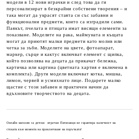
модели в 12 нови играчки и след това да ги
персонализират в безкрайни собствени творения – и
така могат да украсят стаята си със забавни и
функционални предмети, които са изградили сами.
Паякът, пчелата и птицата имат висящи елементи за
показване. Моделите на рака, маймуната и къщата
могат да приютят малки предмети като молив или
четка за зъби. Моделите на цвете, фотоапарат,
маркер, сърце и кактус включват елемент с щипка,
който позволява на децата да прикачат бележка,
картичка или картина (цветната хартия е включена в
комплекта). Други модели включват котка, мишка,
лимон, червей и усмихнато лице. Подарете малко
щастие с този забавен и практичен начин да
вдъхновите творчеството на децата.
Добави в желани
Онлайн магазин за детски играчки Патиланци не гарантира наличност на
стоката към момента на приключване на поръчката!