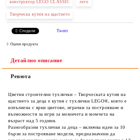
конструктор LEGO CLASSIC
лего
Ние ще се свържем с вас в рамките на работния ден.
Творческа кутия на щастието
Tweet
Сподели
Оцени продукта
Детайлно описание
Ревюта
Цветни строителни тухлички – Творческата кутия на
щастието за деца е кутия с тухлички LEGO®, която е
изпълнена с ярки цветове, играчки за построяване и
възможности за игри за момичета и момчета на
възраст над 5 години.
Разнообразни тухлички за деца – включва идеи за 10
бързи за построяване модели, предназначени да