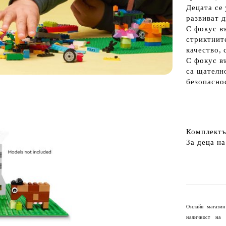
Децата се
развиват 
С фокус в
стриктнит
качество,
С фокус в
са щателно
безопаснос
Комплектъ
За деца на
Онлайн магазин
наличност на