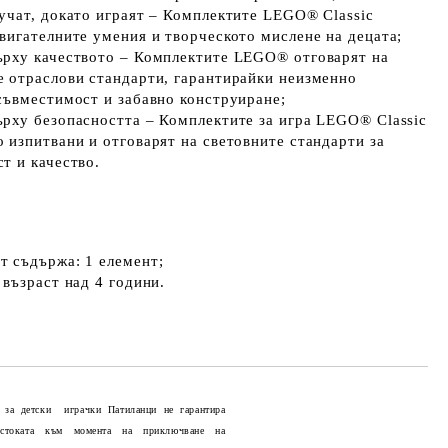
 учат, докато играят – Комплектите LEGO® Classic
двигателните умения и творческото мислене на децата;
ърху качеството – Комплектите LEGO® отговарят на
е отраслови стандарти, гарантирайки неизменно
 съвместимост и забавно конструиране;
ърху безопасността – Комплектите за игра LEGO® Classic
 изпитвани и отговарят на световните стандарти за
т и качество.
т съдържа: 1 елемент;
 възраст над 4 години.
 за детски играчки Патиланци не гарантира
 стоката към момента на приключване на
Добави в желани