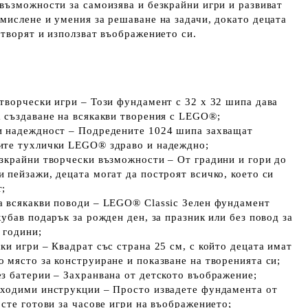
 възможности за самоизява и безкрайни игри и развиват
 мислене и умения за решаване на задачи, докато децата
 творят и използват въображението си.
 творчески игри – Този фундамент с 32 x 32 шипа дава
а създаване на всякакви творения с LEGO®;
и надеждност – Подредените 1024 шипа захващат
ите тухлички LEGO® здраво и надеждно;
езкрайни творчески възможности – От градини и гори до
 пейзажи, децата могат да построят всичко, което си
т;
а всякакви поводи – LEGO® Classic Зелен фундамент
хубав подарък за рожден ден, за празник или без повод за
 години;
ки игри – Квадрат със страна 25 см, с който децата имат
 място за конструиране и показване на творенията си;
ез батерии – Захранвана от детското въображение;
бходими инструкции – Просто извадете фундамента от
 сте готови за часове игри на въображението;