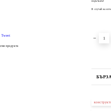
поръчката!
В случай на изч
Tweet
ени продукта
БЪРЗ
САМО ПО
конструк
Ние ще се