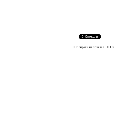
Сподели
Изпрати на приятел
Оц