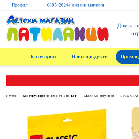
Профил
0885428244 онлайн магазин
Домът н
иг
Категории
Нови продукти
Промоц
Начало
Конструктори за деца от 1 до 12 г.
LEGO Конструктори
LEGO CLAS