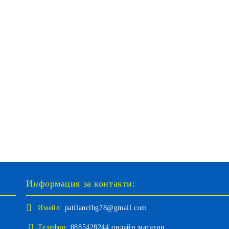
Информация за контакти:
Имейл:
patilancibg78@gmail.com
Телефон:
0885428244 онлайн магазин