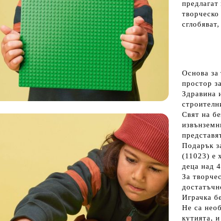
предлагат
творческо
сглобяват,
Основа за
простор з
Здравина 
строителн
Свят на б
извънземни
представя
Подарък з
(11023) е 
деца над 4
За творчес
достатъчно
Играчка б
Не са нео
кутията, и