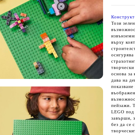
Конструкт
Този зелен
възможнос
извънземни
върху коят
строителс
осигурява 
страхотни
творчески
основа за 
дава на де
показване
въображен
възможнос
пейзажи. 
LEGO под 
завърши, 
без да се 
творчески