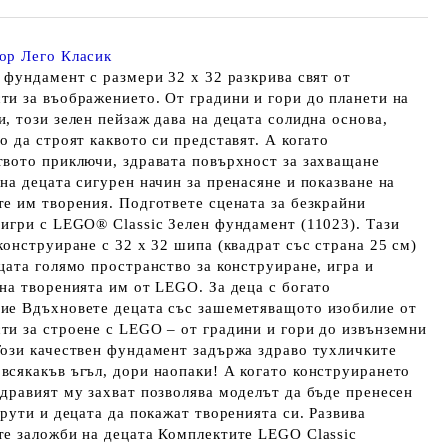
ор Лего Класик
 фундамент с размери 32 x 32 разкрива свят от
ти за въображението. От градини и гори до планети на
, този зелен пейзаж дава на децата солидна основа,
о да строят каквото си представят. А когато
твото приключи, здравата повърхност за захващане
на децата сигурен начин за пренасяне и показване на
те им творения. Подгответе сцената за безкрайни
 игри с LEGO® Classic Зелен фундамент (11023). Тази
конструиране с 32 x 32 шипа (квадрат със страна 25 см)
цата голямо пространство за конструиране, игра и
 на творенията им от LEGO. За деца с богато
ие Вдъхновете децата със зашеметяващото изобилие от
ти за строене с LEGO – от градини и гори до извънземни
Този качествен фундамент задържа здраво тухличките
всякакъв ъгъл, дори наопаки! А когато конструирането
здравият му захват позволява моделът да бъде пренесен
срути и децата да покажат творенията си. Развива
те заложби на децата Комплектите LEGO Classic