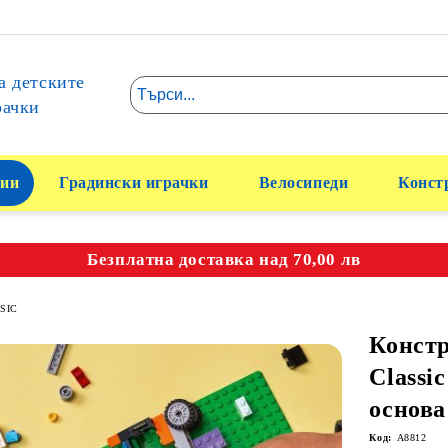
а детските
рачки
ии
Градински играчки
Велосипеди
Конст
Безплатна доставка над 70,00 лв
SIC
Конст
Classic
основа
Код:
A8812