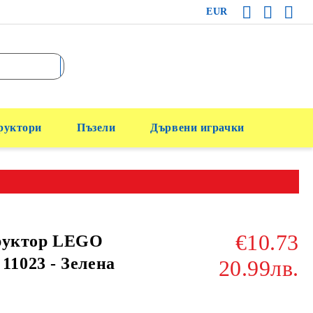
EUR
руктори
Пъзели
Дървени играчки
€10.73
руктор LEGO
 11023 - Зелена
20.99лв.