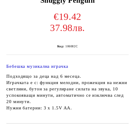
Snuggly Penguin
€19.42
37.98лв.
Код:
106082C
Бебешка музикална играчка
Подходящо за деца над 6 месеца.
Играчката е с: функция мелодии, прожекция на нежни
светлини, бутон за регулиране силата на звука, 10
успокояващи минути, автоматично се изключва след
20 минути.
Нужни батерии: 3 x 1.5V AA.
Добави в желани