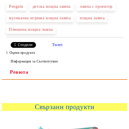
Penguin
детска нощна лампа
лампа с проектор
музикална играчка нощна лампа
нощна лампа
Ние ще се свържем с вас в рамките на работния ден.
Плюшена нощна лампа
Tweet
Сподели
Оцени продукта
Информация за Съответствие
Ревюта
Свързани продукти