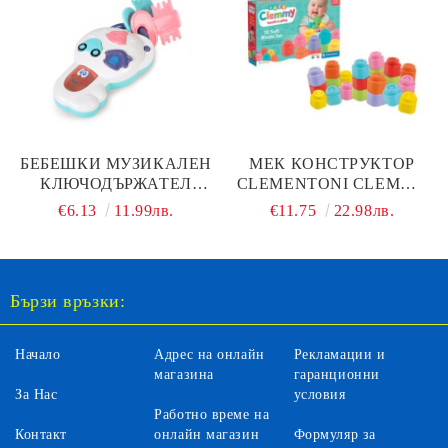
БЕБЕШКИ МУЗИКАЛЕН
МЕК КОНСТРУКТОР
КЛЮЧОДЪРЖАТЕЛ
CLEMENTONI CLEMMY
K999-82B
17988
€6.13
11.99лв.
€11.75
22.98лв.
Бързи връзки:
Начало
Адрес на онлайн
Рекламации и
магазина
гаранционни
За Нас
условия
Работно време на
Контакт
онлайн магазин
Формуляр за