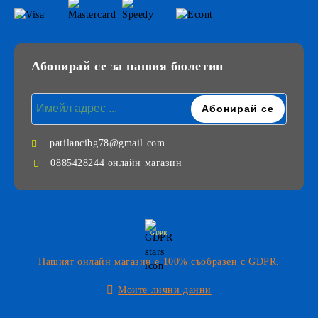
Абонирай се за нашия бюлетин
patilancibg78@gmail.com
0885428244 онлайн магазин
GDPR
Нашият онлайн магазин е 100% съобразен с GDPR.
Моите лични данни