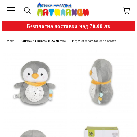
Безплатна доставка над 70,00 лв
Начало
Всичко за бебето 0–24 месеца
Играчки и залъгалки за бебета