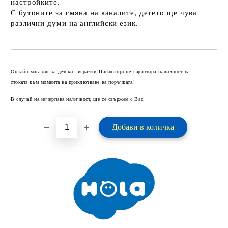
настройките.
С бутоните за смяна на каналите, детето ще чува
различни думи на английски език.
Добави в желани
Онлайн магазин за детски играчки Патиланци не гарантира наличност на
стоката към момента на приключване на поръчката!
В случай на изчерпана наличност, ще се свържем с Вас.