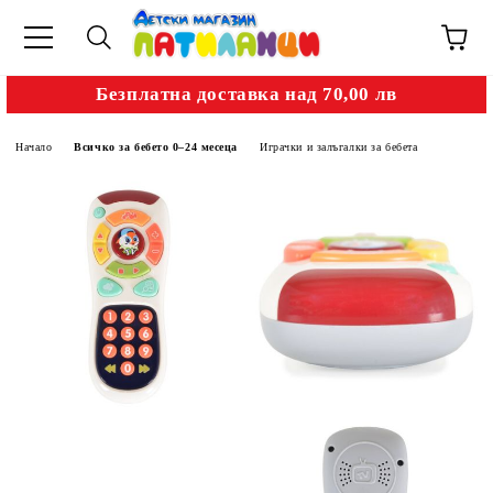
Безплатна доставка над 70,00 лв
Начало
Всичко за бебето 0–24 месеца
Играчки и залъгалки за бебета