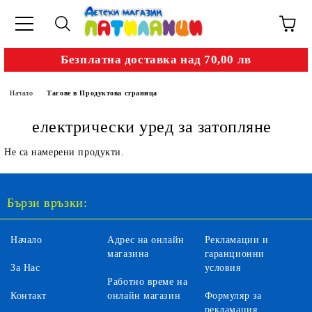
Безплатна доставка над 70,00 лв
Начало
Тагове в Продуктова страница
електрически уред за затопляне
Не са намерени продукти.
Бързи връзки:
Начало
Адрес на онлайн
Рекламации и
магазина
гаранционни
За Нас
условия
Работно време на
Контакт
онлайн магазин
Формуляр за
рекламация