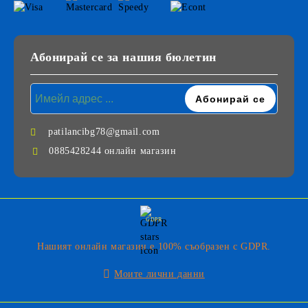
Абонирай се за нашия бюлетин
patilancibg78@gmail.com
0885428244 онлайн магазин
GDPR
Нашият онлайн магазин е 100% съобразен с GDPR.
Моите лични данни