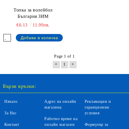
Топка за волейбол
България ЗИМ
€6.13
11.99лв.
Page 1 of 1
«
»
1
Бързи връзки:
Начало
Адрес на онлайн
Рекламации и
магазина
гаранционни
За Нас
условия
Работно време на
Контакт
онлайн магазин
Формуляр за