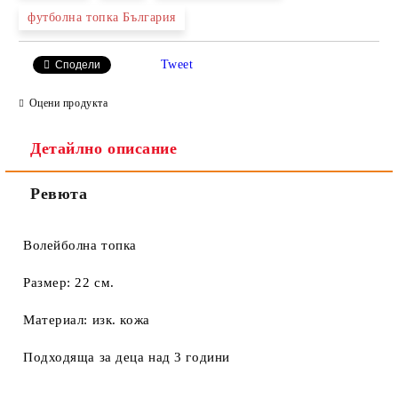
футболна топка България
Ние ще се свържем с вас в рамките на работния ден.
Tweet
Сподели
Оцени продукта
Детайлно описание
Ревюта
Волейболна топка
Размер: 22 см.
Материал: изк. кожа
Подходяща за деца над 3 години