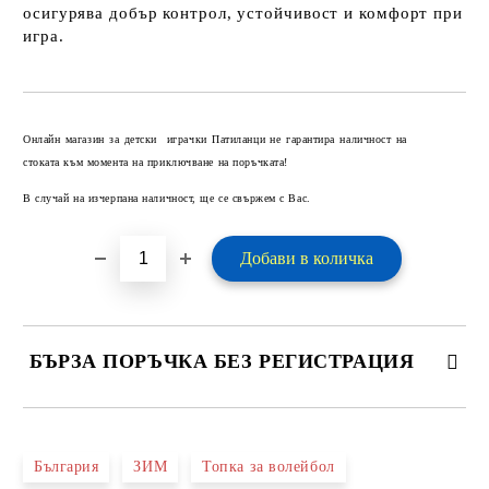
осигурява добър контрол, устойчивост и комфорт при
игра.
Добави в желани
Онлайн магазин за детски играчки Патиланци не гарантира наличност на
стоката към момента на приключване на поръчката!
В случай на изчерпана наличност, ще се свържем с Вас.
БЪРЗА ПОРЪЧКА БЕЗ РЕГИСТРАЦИЯ
САМО ПОПЪЛНЕТЕ 2 ПОЛЕТА
България
ЗИМ
Топка за волейбол