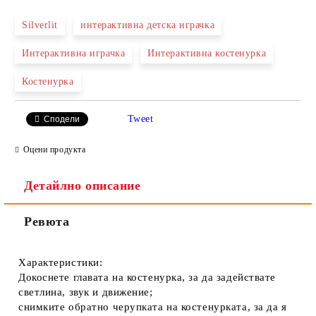
Silverlit
интерактивна детска играчка
Интерактивна играчка
Интерактивна костенурка
Ние ще се свържем с вас в рамките на работния ден.
Костенурка
Tweet
Сподели
Оцени продукта
Детайлно описание
Ревюта
Характеристики:
Докоснете главата на костенурка, за да задействате
светлина, звук и движение;
снимките обратно черупката на костенурката, за да я