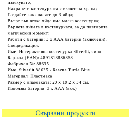
излекувате;
Нахранете костенурката с включена храна;
Гледайте как снасяте до 3 яйца;
Вътре във всяко яйце има малка костенурка;
Върнете яйцата в костенурката, за да повторите
магическия момент;
Работи с батерии: 3 x AAA батерии (включени).
Спецификации:
Име: Интерактивна костенурка Silverlit, синя
Бар-код (EAN): 4891813886358
Фабричен №: 88635
Име: Silverlit 88635 - Rescue Turtle Blue
Материал: Пластмаса
Размер с опаковката: 20 х 19.2 х 34 см.
Използва батерии: 3 x AAA (вкл.)
Свързани продукти