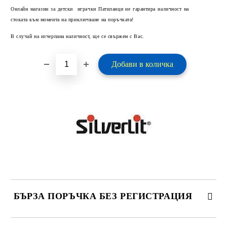
Добави в желани
Онлайн магазин за детски играчки Патиланци не гарантира наличност на
стоката към момента на приключване на поръчката!
В случай на изчерпана наличност, ще се свържем с Вас.
БЪРЗА ПОРЪЧКА БЕЗ РЕГИСТРАЦИЯ
САМО ПОПЪЛНЕТЕ 2 ПОЛЕТА