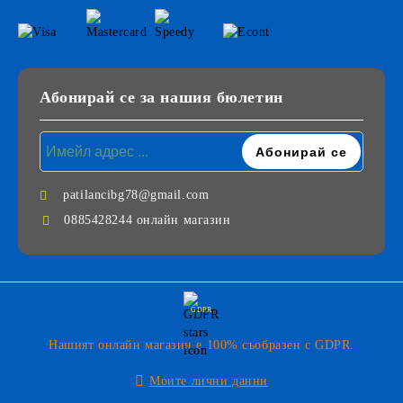
Абонирай се за нашия бюлетин
patilancibg78@gmail.com
0885428244 онлайн магазин
GDPR
Нашият онлайн магазин е 100% съобразен с GDPR.
Моите лични данни