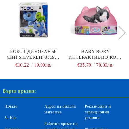
РОБОТ ДИНОЗАВЪР
BABY BORN
СИН SILVERLIT 88593 -
ИНТЕРАКТИВНО КОТЕ
DINO HEADS UP BLUE
COOKIE ZAPF
€10.22
19.99лв.
€35.79
70.00лв.
CREATION 837580
Бързи връзки:
Начало
Адрес на онлайн
Рекламации и
магазина
гаранционни
За Нас
условия
Работно време на