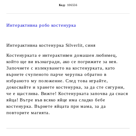
Код:
106556
Интерактивна робо костенурка
Интерактивна костенурка Silverlit, синя
Костенурката е интерактивен домашен любимец,
който ще ви възнагради, ако се погрижите за нея.
Започнете с излекуването на костенурката, като
върнете счупеното парче черупка обратно в
избраното му положение. След това играйте,
докосвайте и хранете костенурка, за да сте сигурни,
че е щастлива. Вижте! Костенурката започва да снася
яйца! Вътре във всяко яйце има сладко бебе
костенурка. Върнете яйцата при мама, за да
повторите магията.